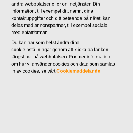
andra webbplatser eller onlinetjänster. Din
APRIL 27, 2020
information, till exempel ditt namn, dina
Fiskars Group publicerar
kontaktuppgifter och ditt beteende på nätet, kan
finansiella jämförelsetal för 2019
delas med annonspartner, till exempel sociala
medieplattformar.
Du kan när som helst ändra dina
Fiskars Oyj Abp
cookieinställningar genom att klicka på länken
Börsmeddelande
längst ner på webbplatsen. För mer information
27.4.2020 kl. 18.00 EEST
om hur vi använder cookies och data som samlas
Fiskars Group publicerar finansiella jämförelsetal
in av cookies, se vårt
Cookiemeddelande
.
för 2019
Fiskars Group har idag publicerat icke-reviderad finansiell
information för år 2019 enligt den nya
rapporteringsstrukturens rapporteringssegment; Vita,
Terra, Crea och Övriga.
Fiskars Groups nya organisationsstruktur trädde i kraft i
början av april, då organisationen förenklades enligt