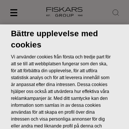
Skip
to
content
Bättre upplevelse med
cookies
Vi använder cookies från första och tredje part för
att se till att webbplatsen fungerar som den ska,
för att förbättra din upplevelse, för att utföra
statistisk analys och för att leverera innehåll som
är anpassat efter dina intressen. Dessa cookies
hjälper oss också att utvärdera hur effektiva våra
reklamkampanjer är. Med ditt samtycke kan den
Nyheter
Fiskars Group publicerar finansiella jämförelsetal
för 2019
information som samlas in av dessa cookies
användas för att skapa en profil över dina
BÖRSMEDDELANDEN
intressen och visa personliga annonser för dig
eller andra med liknande profil på denna och