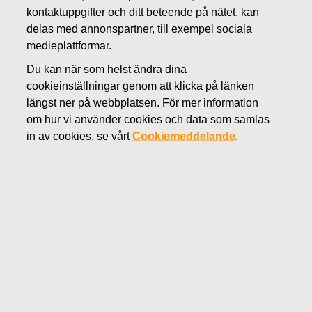
kontaktuppgifter och ditt beteende på nätet, kan
delas med annonspartner, till exempel sociala
medieplattformar.
Du kan när som helst ändra dina
cookieinställningar genom att klicka på länken
längst ner på webbplatsen. För mer information
om hur vi använder cookies och data som samlas
in av cookies, se vårt
Cookiemeddelande
.
Fiskarskoncernens rapporteringsspråk för regulatoriska
offentliggöranden är från och med 1.1.2024 finska och
engelska (
länk
till meddelandet). För finansiella
rapporter och börsmeddelanden vänligen gå till våra
engelska
eller
finska
sidor.