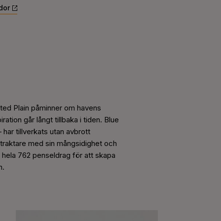
dor
luted Plain påminner om havens
ation går långt tillbaka i tiden. Blue
ar tillverkats utan avbrott
betraktare med sin mångsidighet och
vs hela 762 penseldrag för att skapa
n.