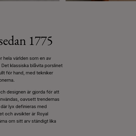
tsedan 1775
r hela världen som en av
Det klassiska blåvita porslinet
llt för hand, med tekniker
onerna.
h designen är gjorda för att
t användas, oavsett trendernas
 där lyx definieras med
et och avsikter är Royal
na om sitt arv ständigt lika