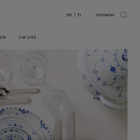
EN
FI
Kontakter
ER
OM OSS