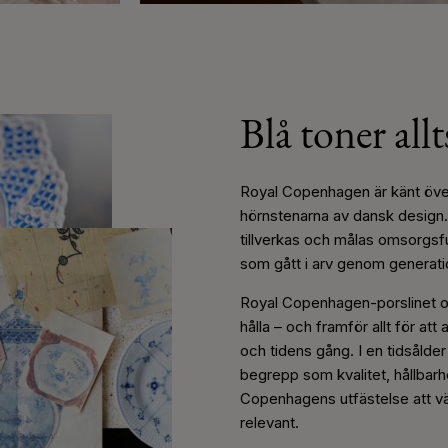
Blå toner all
Royal Copenhagen är känt öve
hörnstenarna av dansk design. 
tillverkas och målas omsorgsfu
som gått i arv genom generati
Royal Copenhagen-porslinet oc
hålla – och framför allt för at
och tidens gång. I en tidsålder
begrepp som kvalitet, hållbarh
Copenhagens utfästelse att vär
relevant.