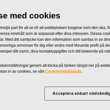
lse med cookies
edje part för att se till att webbplatsen fungerar som den ska, för
 leverera innehåll som är anpassat efter dina intressen. Dessa coo
 är. Med ditt samtycke kan den information som samlas in av de
 personliga annonser för dig eller andra med liknande profil på 
l exempel ditt namn, dina kontaktuppgifter och ditt beteende på nä
kieinställningar genom att klicka på länken längst ner på webb
as in av cookies, se vårt
Cookiemeddelande
.
COPENHAGEN
enhagen, grundat 1775, är känt för sin tidlösa design, enastående
ännliga blå dekor. Royal Copenhagen porslin tillverkas med högst
rskicklighet, djupaste respekt för traditioner och arvsmedvetet n
Acceptera enbart nödvändi
l Copenhagens produkter