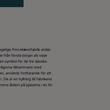
elige Porcelænsfabrik under
 från första början att varje
 en symbol för de tre danska
e vågorna tillsammans med
n, används fortfarande för att
De är en hyllning till fabrikens
ämma åldern på pjäserna i en fin