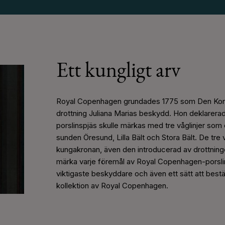
Ett kungligt arv
Royal Copenhagen grundades 1775 som Den Kong
drottning Juliana Marias beskydd. Hon deklarerade
porslinspjäs skulle märkas med tre våglinjer som
sunden Öresund, Lilla Bält och Stora Bält. De tr
kungakronan, även den introducerad av drottninge
märka varje föremål av Royal Copenhagen-porslin. 
viktigaste beskyddare och även ett sätt att best
kollektion av Royal Copenhagen.