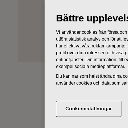
Varumärken
Royal Copenhagen
Bättre uppleve
Vi använder cookies från första och tr
utföra statistisk analys och för att
hur effektiva våra reklamkampanjer
profil över dina intressen och visa
onlinetjänster. Din information, til
exempel sociala medieplattformar.
Du kan när som helst ändra dina coo
använder cookies och data som saml
ROYAL 
Royal Cop
och igenk
hantverka
Cookieinställningar
Köp Roya