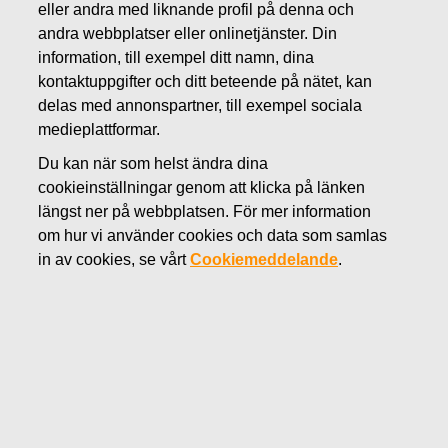
eller andra med liknande profil på denna och
andra webbplatser eller onlinetjänster. Din
information, till exempel ditt namn, dina
ROGAŠKA
kontaktuppgifter och ditt beteende på nätet, kan
delas med annonspartner, till exempel sociala
Rogaška är ett chict, trendigt och exklusivt
varumärke med traditioner som sträcker sig
medieplattformar.
över 350 år tillbaka i tiden. Man tillverkar
Du kan när som helst ändra dina
hem- och livsstilsprodukter i kristall av verklig
cookieinställningar genom att klicka på länken
premiumkvalitet. Rogaška kombinerar ett rikt
längst ner på webbplatsen. För mer information
arv med uppseendeväckande ny design och
om hur vi använder cookies och data som samlas
formger produkter som skapar värdefulla
in av cookies, se vårt
Cookiemeddelande
.
minnen.
Besök Rogaškas sidor