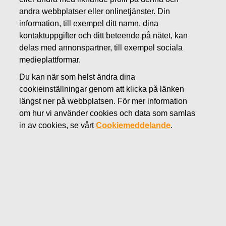
Varumärken
Rörstrand
andra webbplatser eller onlinetjänster. Din
information, till exempel ditt namn, dina
kontaktuppgifter och ditt beteende på nätet, kan
delas med annonspartner, till exempel sociala
RÖRSTRAND
medieplattformar.
Rörstrand bildades 1726 på Rörstrands Slott i
Du kan när som helst ändra dina
Stockholm, vilket gör Rörstrand till det näst
cookieinställningar genom att klicka på länken
äldsta porslinsvarumärket i Europa. Många
längst ner på webbplatsen. För mer information
serviser och generationer senare erbjuder
om hur vi använder cookies och data som samlas
Rörstrand fortfarande Sveriges mest
in av cookies, se vårt
Cookiemeddelande
.
inbjudande porslin, kombinerat av kvalitet
och gediget hantverk – för alla tillfällen.
Besök Rörstrands hemsida