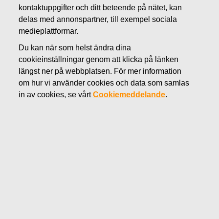
kontaktuppgifter och ditt beteende på nätet, kan
JULI 18, 2012
delas med annonspartner, till exempel sociala
Rättelse till Fiskars Oyj Abp:s
medieplattformar.
inbjudan till presskonferens
Du kan när som helst ändra dina
cookieinställningar genom att klicka på länken
längst ner på webbplatsen. För mer information
Fiskars Oyj Abp Börsmeddelande 18.7.2012 kl. 12:15 EET
om hur vi använder cookies och data som samlas
I Fiskars Oyj Abp:s börsmeddelande angående
in av cookies, se vårt
Cookiemeddelande
.
publicering av delsårsrapporten för januari-juni 2012, som
publicerades 18.7.2012 kl. 9.00, fanns ett fel i information
om presskonferensen.
Den rätta texten lyder:
En presskonferens ordnas för analytiker och journalister
angående resultatet för årets andra kvartal 2.8.2012 kl.
10.00. Presskonferensen äger rum på bolagets
huvudkontor, Fiskars Campus, Tavastvägen 135 A,
Helsingfors. Presskonferensmaterialet kommer att finnas
på www.fiskarsgroup.com.