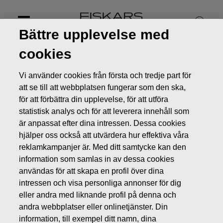
Skip
to
content
Bättre upplevelse med
cookies
Vi använder cookies från första och tredje part för
att se till att webbplatsen fungerar som den ska,
för att förbättra din upplevelse, för att utföra
statistisk analys och för att leverera innehåll som
är anpassat efter dina intressen. Dessa cookies
hjälper oss också att utvärdera hur effektiva våra
reklamkampanjer är. Med ditt samtycke kan den
information som samlas in av dessa cookies
användas för att skapa en profil över dina
Nyheter
Rättelse till Fiskars Oyj Abp:s inbjudan till
presskonferens
intressen och visa personliga annonser för dig
eller andra med liknande profil på denna och
BÖRSMEDDELANDEN
andra webbplatser eller onlinetjänster. Din
information, till exempel ditt namn, dina