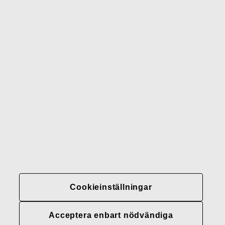
Wedgwood
Royal Doulton
Waterford
Rörstrand
Gerber
Varumärken
Kontakter
Fiskars
Fiskars
Fiskars
Hållbarhet
Group
Group
Group
LinkedIn
Twitter
YouTube
Karriär
Investerare
Cookieinställningar
Nyheter
Fiskars Groups
Acceptera enbart nödvändiga
integritetspolicyer