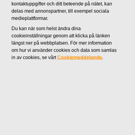
kontaktuppgifter och ditt beteende på nätet, kan
Kontakter
Konsumentfrågor och feedback
delas med annonspartner, till exempel sociala
medieplattformar.
Du kan när som helst ändra dina
cookieinställningar genom att klicka på länken
För konsument- och kundfeedback, vänligen välj ditt
längst ner på webbplatsen. För mer information
land/din lokation och kontakta varumärkesteam direkt
om hur vi använder cookies och data som samlas
in av cookies, se vårt
Cookiemeddelande
.
Australia
Waterford, Wedgwood, Royal Albert, and Royal Doulton
info.aust@fiskars.com
Fiskars and Gerber
Australia.orders@fiskars.com