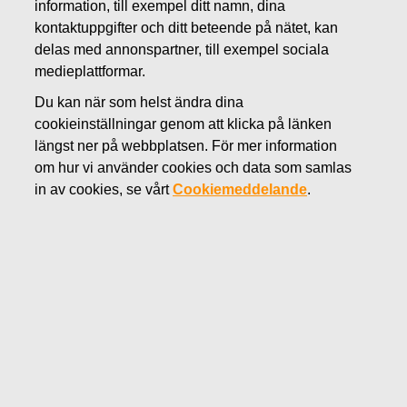
AUGUSTI 11, 2011
information, till exempel ditt namn, dina
Fiskars inleder återköp av egna
kontaktuppgifter och ditt beteende på nätet, kan
delas med annonspartner, till exempel sociala
aktier
medieplattformar.
Du kan när som helst ändra dina
Fiskars Oyj Abp
Börsmeddelande 11 augusti,
cookieinställningar genom att klicka på länken
2011 kl. 14.00 EET
längst ner på webbplatsen. För mer information
om hur vi använder cookies och data som samlas
in av cookies, se vårt
Cookiemeddelande
.
Fiskars Oyj Abp:s styrelse har idag beslutat att påbörja
förvärva bolagets egna aktier enligt bolagsstämmans
bemyndigande den 16 mars 2011. Bolagsstämman beslöt
befullmäktiga styrelsen att besluta om förvärv av egna
aktier som kan sedan användas för att utveckla bolagets
kapitalstruktur, för att användas som vederlag i
företagsförvärv eller industriella omorganiseringar och
som en del av bolagets incentivsystem och annars för att
överlåtas vidare, behållas i bolaget eller ogiltigförklaras.