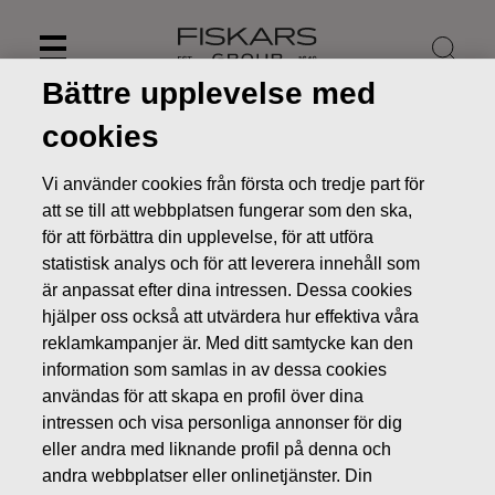
Skip
to
content
Bättre upplevelse med
cookies
Vi använder cookies från första och tredje part för
att se till att webbplatsen fungerar som den ska,
för att förbättra din upplevelse, för att utföra
statistisk analys och för att leverera innehåll som
är anpassat efter dina intressen. Dessa cookies
hjälper oss också att utvärdera hur effektiva våra
reklamkampanjer är. Med ditt samtycke kan den
information som samlas in av dessa cookies
Nyheter
Fiskars inleder återköp av egna aktier
användas för att skapa en profil över dina
intressen och visa personliga annonser för dig
ÄGARFÖRÄNDRINGAR I EGNA AKTIER
eller andra med liknande profil på denna och
andra webbplatser eller onlinetjänster. Din