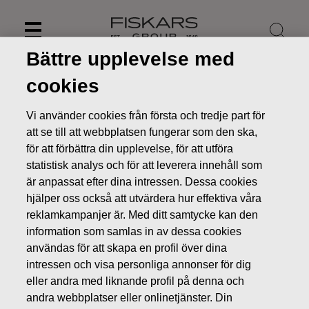
Skip
to
content
Bättre upplevelse med
cookies
Vi använder cookies från första och tredje part för
att se till att webbplatsen fungerar som den ska,
för att förbättra din upplevelse, för att utföra
statistisk analys och för att leverera innehåll som
är anpassat efter dina intressen. Dessa cookies
hjälper oss också att utvärdera hur effektiva våra
reklamkampanjer är. Med ditt samtycke kan den
information som samlas in av dessa cookies
Nyheter
FISKARS OYJ ABP:S ÅTERKÖP AV EGNA AKTIER
användas för att skapa en profil över dina
01.03.2019
intressen och visa personliga annonser för dig
ÄGARFÖRÄNDRINGAR I EGNA AKTIER
eller andra med liknande profil på denna och
andra webbplatser eller onlinetjänster. Din