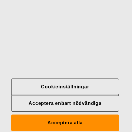
Gerber
Varumärken
Kontakter
Fiskars
Fiskars
Fiskars
Hållbarhet
Group
Group
Group
LinkedIn
Twitter
YouTube
Karriär
Investerare
Nyheter
Cookieinställningar
Fiskars Groups
integritetspolicyer
Acceptera enbart nödvändiga
Cookieinställningar
Acceptera alla