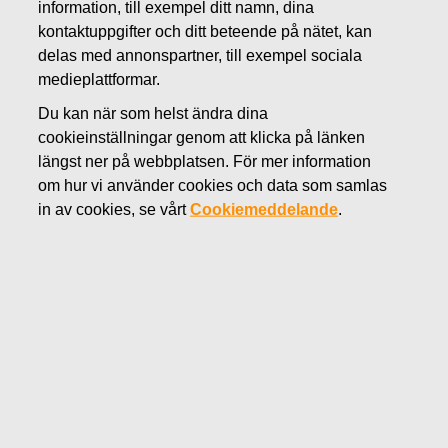
information, till exempel ditt namn, dina
MARS 1, 2019
kontaktuppgifter och ditt beteende på nätet, kan
FISKARS OYJ ABP:S
delas med annonspartner, till exempel sociala
medieplattformar.
ÅTERKÖP AV EGNA
Du kan när som helst ändra dina
AKTIER 01.03.2019
cookieinställningar genom att klicka på länken
längst ner på webbplatsen. För mer information
om hur vi använder cookies och data som samlas
Fiskars Oyj Abp
MEDDELANDE
in av cookies, se vårt
Cookiemeddelande
.
01.03.2019 kl. 18:30 EEST
FISKARS OYJ ABP:S ÅTERKÖP AV EGNA AKTIER
01.03.2019
Datum
01.03.2019
Börsaffär
Köp