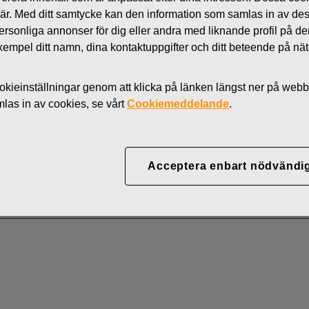
Nyheter
 är. Med ditt samtycke kan den information som samlas in av de
 personliga annonser för dig eller andra med liknande profil på 
AKTIER
l exempel ditt namn, dina kontaktuppgifter och ditt beteende på nä
kieinställningar genom att klicka på länken längst ner på webb
YJ ABP:S ÅTERKÖP AV
as in av cookies, se vårt
Cookiemeddelande
.
01.2020
Acceptera enbart nödvändi
MEDDELANDE