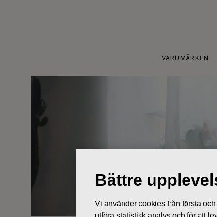
Skip
to
content
VARUMÄRKEN
Bättre uppleve
Vi använder cookies från första och tr
utföra statistisk analys och för att