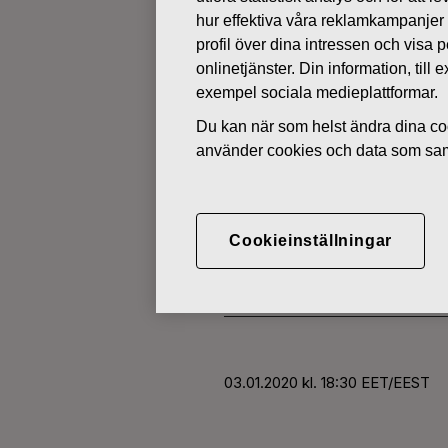
hur effektiva våra reklamkampanjer
profil över dina intressen och visa
ÄGARFÖRÄNDRINGAR I EGNA 
onlinetjänster. Din information, til
exempel sociala medieplattformar.
JANUARI 3, 2020
Du kan när som helst ändra dina coo
FISKARS O
använder cookies och data som saml
AKTIER 03.
Cookieinställningar
Fiskars Oyj Abp
03.01.2020 kl. 18:30 EET/EEST