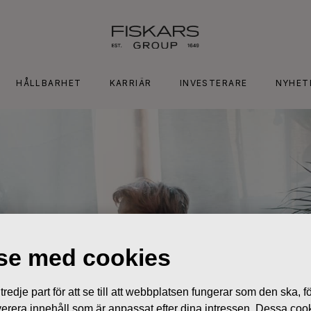
HÅLLBARHET
KARRIÄR
INVESTERARE
NYHET
lse med cookies
edje part för att se till att webbplatsen fungerar som den ska, för
 leverera innehåll som är anpassat efter dina intressen. Dessa coo