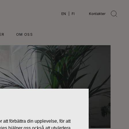
EN
FI
Kontakter
ER
OM OSS
 att förbättra din upplevelse, för att
kies hjälper oss också att utvärdera