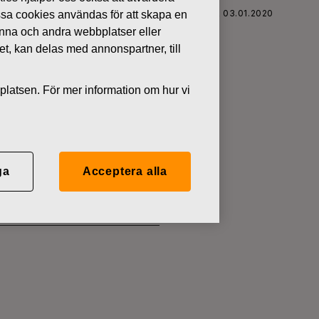
FISKARS OYJ ABP:S ÅTERKÖP AV EGNA AKTIER 03.01.2020
ssa cookies användas för att skapa en
denna och andra webbplatser eller
tet, kan delas med annonspartner, till
platsen. För mer information om hur vi
 EGNA
ga
Acceptera alla