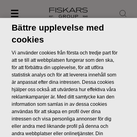
Skip
to
content
Bättre upplevelse med
cookies
Vi använder cookies från första och tredje part för
att se till att webbplatsen fungerar som den ska,
för att förbättra din upplevelse, för att utföra
statistisk analys och för att leverera innehåll som
är anpassat efter dina intressen. Dessa cookies
hjälper oss också att utvärdera hur effektiva våra
reklamkampanjer är. Med ditt samtycke kan den
information som samlas in av dessa cookies
Nyheter
FISKARS OYJ ABP:S ÅTERKÖP AV EGNA AKTIER
användas för att skapa en profil över dina
04.06.2018
intressen och visa personliga annonser för dig
ÄGARFÖRÄNDRINGAR I EGNA AKTIER
eller andra med liknande profil på denna och
andra webbplatser eller onlinetjänster. Din