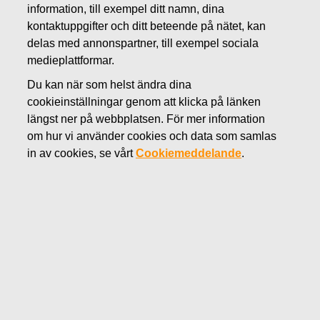
information, till exempel ditt namn, dina
JUNI 4, 2018
kontaktuppgifter och ditt beteende på nätet, kan
FISKARS OYJ ABP:S
delas med annonspartner, till exempel sociala
ÅTERKÖP AV EGNA
medieplattformar.
Du kan när som helst ändra dina
AKTIER 04.06.2018
cookieinställningar genom att klicka på länken
längst ner på webbplatsen. För mer information
om hur vi använder cookies och data som samlas
Fiskars Oyj Abp
MEDDELANDE
in av cookies, se vårt
Cookiemeddelande
.
04.06.2018 kl. 18:30 EEST
FISKARS OYJ ABP:S ÅTERKÖP AV EGNA AKTIER
04.06.2018