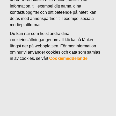
MAJ 5, 2022
information, till exempel ditt namn, dina
FISKARS OYJ ABP:S
kontaktuppgifter och ditt beteende på nätet, kan
delas med annonspartner, till exempel sociala
ÅTERKÖP AV EGNA
medieplattformar.
AKTIER 05.05.2022
Du kan när som helst ändra dina
cookieinställningar genom att klicka på länken
längst ner på webbplatsen. För mer information
om hur vi använder cookies och data som samlas
Fiskars Oyj Abp
in av cookies, se vårt
Cookiemeddelande
.
Börsmeddelande
05.05.2022 kl. 18:30 EET/EEST
FISKARS OYJ ABP:S ÅTERKÖP AV EGNA AKTIER
05.05.2022