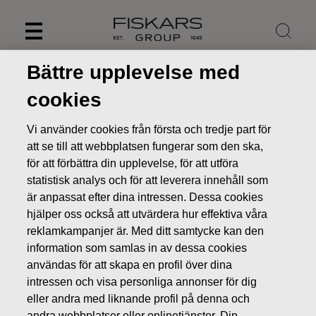
Skip
to
content
Bättre upplevelse med
cookies
Vi använder cookies från första och tredje part för
att se till att webbplatsen fungerar som den ska,
för att förbättra din upplevelse, för att utföra
statistisk analys och för att leverera innehåll som
är anpassat efter dina intressen. Dessa cookies
hjälper oss också att utvärdera hur effektiva våra
reklamkampanjer är. Med ditt samtycke kan den
Nyheter
FISKARS OYJ ABP:S ÅTERKÖP AV EGNA AKTIER
information som samlas in av dessa cookies
05.05.2022
användas för att skapa en profil över dina
intressen och visa personliga annonser för dig
ÄGARFÖRÄNDRINGAR I EGNA AKTIER
eller andra med liknande profil på denna och
andra webbplatser eller onlinetjänster. Din