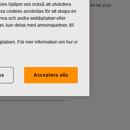
kies hjälper oss också att utvärdera
FISKARS OYJ ABP:S ÅTERKÖP AV EGNA AKTIER 05.08.2022
ssa cookies användas för att skapa en
denna och andra webbplatser eller
tet, kan delas med annonspartner, till
platsen. För mer information om hur vi
 EGNA
ga
Acceptera alla