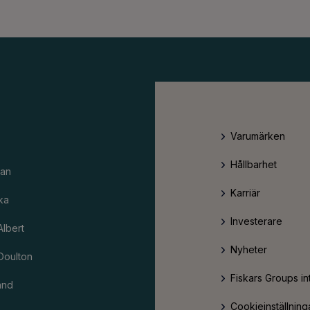
Varumärken
Hållbarhet
an
Karriär
ka
Investerare
Albert
Nyheter
Doulton
Fiskars Groups in
and
Cookieinställning