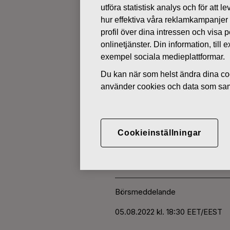
utföra statistisk analys och för att
hur effektiva våra reklamkampanjer
ÄGARFÖRÄNDRINGAR I EGNA 
profil över dina intressen och visa
onlinetjänster. Din information, til
exempel sociala medieplattformar.
AUGUSTI 5, 2022
Du kan när som helst ändra dina coo
FISKARS O
använder cookies och data som saml
AKTIER 05.
Cookieinställningar
Fiskars Oyj Abp
Börsmeddelande
05.0
8.2022 kl. 18:30 EET/EEST