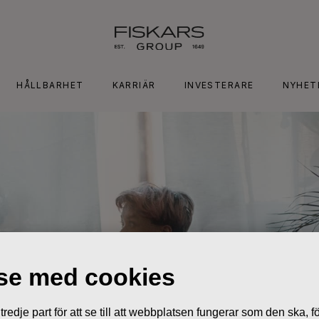
HÅLLBARHET
KARRIÄR
INVESTERARE
NYHET
lse med cookies
edje part för att se till att webbplatsen fungerar som den ska, för