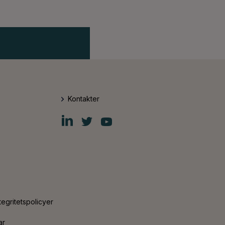
Kontakter
Fiskars
Fiskars
Fiskars
Group
Group
Group
LinkedIn
Twitter
YouTube
tegritetspolicyer
ar