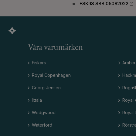
FSKRS SBB 05082022
Våra varumärken
Fiskars
Arabia
Royal Copenhagen
Hackm
Georg Jensen
Rogaš
Iittala
Royal 
Wedgwood
Royal 
Waterford
Rörstr