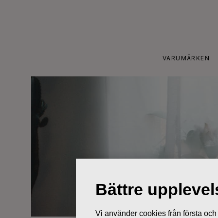
Skip
to
content
VARUMÄRKEN
Bättre uppleve
Vi använder cookies från första och tr