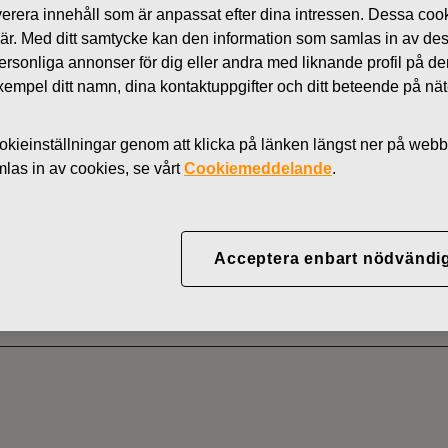
 leverera innehåll som är anpassat efter dina intressen. Dessa coo
Nyheter
 är. Med ditt samtycke kan den information som samlas in av de
AKTIER
 personliga annonser för dig eller andra med liknande profil på 
l exempel ditt namn, dina kontaktuppgifter och ditt beteende på nä
kieinställningar genom att klicka på länken längst ner på webb
YJ ABP:S ÅTERKÖP AV
as in av cookies, se vårt
Cookiemeddelande
.
08.2022
Acceptera enbart nödvändi