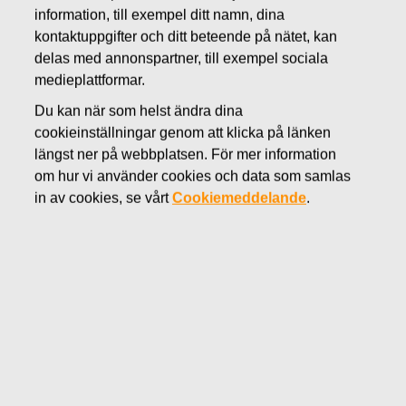
information, till exempel ditt namn, dina
SEPTEMBER 6, 2016
kontaktuppgifter och ditt beteende på nätet, kan
FISKARS OYJ ABP:S
delas med annonspartner, till exempel sociala
ÅTERKÖP AV EGNA
medieplattformar.
Du kan när som helst ändra dina
AKTIER 06.09.2016
cookieinställningar genom att klicka på länken
längst ner på webbplatsen. För mer information
om hur vi använder cookies och data som samlas
in av cookies, se vårt
Cookiemeddelande
.
Fiskars Oyj Abp
MEDDELANDE
06.09.2016 kl 18:30