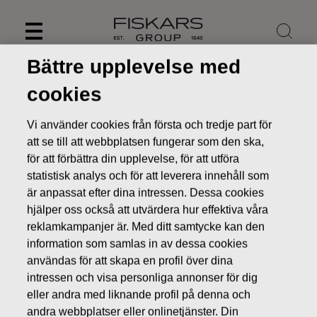
Skip
to
content
Bättre upplevelse med
cookies
Vi använder cookies från första och tredje part för
att se till att webbplatsen fungerar som den ska,
för att förbättra din upplevelse, för att utföra
statistisk analys och för att leverera innehåll som
är anpassat efter dina intressen. Dessa cookies
hjälper oss också att utvärdera hur effektiva våra
reklamkampanjer är. Med ditt samtycke kan den
information som samlas in av dessa cookies
Nyheter
FISKARS OYJ ABP:S ÅTERKÖP AV EGNA AKTIER
06.09.2016
användas för att skapa en profil över dina
intressen och visa personliga annonser för dig
ÄGARFÖRÄNDRINGAR I EGNA AKTIER
eller andra med liknande profil på denna och
andra webbplatser eller onlinetjänster. Din