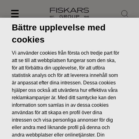
Skip
to
content
Bättre upplevelse med
cookies
Vi använder cookies från första och tredje part för
att se till att webbplatsen fungerar som den ska,
för att förbättra din upplevelse, för att utföra
statistisk analys och för att leverera innehåll som
är anpassat efter dina intressen. Dessa cookies
hjälper oss också att utvärdera hur effektiva våra
reklamkampanjer är. Med ditt samtycke kan den
information som samlas in av dessa cookies
Nyheter
FISKARS OYJ ABP:S ÅTERKÖP AV EGNA AKTIER
användas för att skapa en profil över dina
07.02.2020
intressen och visa personliga annonser för dig
ÄGARFÖRÄNDRINGAR I EGNA AKTIER
eller andra med liknande profil på denna och
andra webbplatser eller onlinetjänster. Din