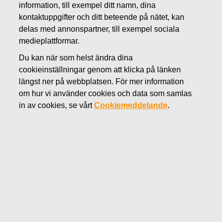
information, till exempel ditt namn, dina
FEBRUARI 7, 2020
kontaktuppgifter och ditt beteende på nätet, kan
FISKARS OYJ ABP:S
delas med annonspartner, till exempel sociala
medieplattformar.
ÅTERKÖP AV EGNA
Du kan när som helst ändra dina
AKTIER 07.02.2020
cookieinställningar genom att klicka på länken
längst ner på webbplatsen. För mer information
om hur vi använder cookies och data som samlas
Fiskars Oyj Abp
MEDDELANDE
in av cookies, se vårt
Cookiemeddelande
.
07.02.2020 kl. 18:30 EET/EEST
FISKARS OYJ ABP:S ÅTERKÖP AV EGNA AKTIER
07.02.2020
Datum
07.02.2020