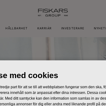
HÅLLBARHET
KARRIÄR
INVESTERARE
NYHET
lse med cookies
edje part för att se till att webbplatsen fungerar som den ska, för
 leverera innehåll som är anpassat efter dina intressen. Dessa coo
 är. Med ditt samtycke kan den information som samlas in av de
 personliga annonser för dig eller andra med liknande profil på 