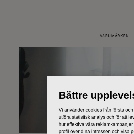
Skip
to
content
VARUMÄRKEN
Bättre uppleve
Vi använder cookies från första och tr
utföra statistisk analys och för att
hur effektiva våra reklamkampanjer
profil över dina intressen och visa