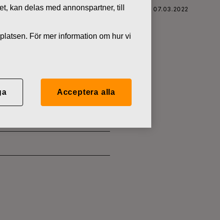
tet, kan delas med annonspartner, till
FISKARS OYJ ABP:S ÅTERKÖP AV EGNA AKTIER 07.03.2022
platsen. För mer information om hur vi
 EGNA
ga
Acceptera alla