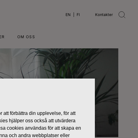
EN
FI
Kontakter
ER
OM OSS
 att förbättra din upplevelse, för att
kies hjälper oss också att utvärdera
ssa cookies användas för att skapa en
denna och andra webbplatser eller