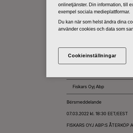
onlinetjänster. Din information, til
exempel sociala medieplattformar.
ÄGARFÖRÄNDRINGAR I EGNA 
Du kan när som helst ändra dina coo
använder cookies och data som saml
MARS 7, 2022
FISKARS O
Cookieinställningar
AKTIER 07.
Fiskars Oyj Abp
Börsmeddelande
07.03.2022 kl. 18:30 EET/EEST
FISKARS OYJ ABP:S ÅTERKÖP A