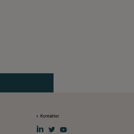
Kontakter
Fiskars
Fiskars
Fiskars
Group
Group
Group