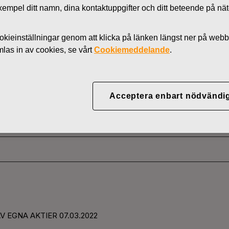
l exempel ditt namn, dina kontaktuppgifter och ditt beteende på nä
Nyheter
AKTIER
kieinställningar genom att klicka på länken längst ner på webb
as in av cookies, se vårt
Cookiemeddelande
.
YJ ABP:S ÅTERKÖP AV
Acceptera enbart nödvändi
03.2022
V EGNA AKTIER 07.03.2022