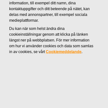
information, till exempel ditt namn, dina
JUNI 7, 2018
kontaktuppgifter och ditt beteende på nätet, kan
FISKARS OYJ ABP:S
delas med annonspartner, till exempel sociala
ÅTERKÖP AV EGNA
medieplattformar.
Du kan när som helst ändra dina
AKTIER 07.06.2018
cookieinställningar genom att klicka på länken
längst ner på webbplatsen. För mer information
om hur vi använder cookies och data som samlas
Fiskars Oyj Abp
MEDDELANDE
in av cookies, se vårt
Cookiemeddelande
.
07.06.2018 kl. 18:30 EEST
FISKARS OYJ ABP:S ÅTERKÖP AV EGNA AKTIER
07.06.2018