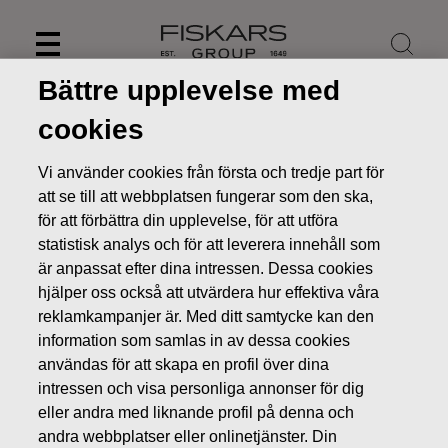
Skip
to
content
Bättre upplevelse med
cookies
Vi använder cookies från första och tredje part för
att se till att webbplatsen fungerar som den ska,
för att förbättra din upplevelse, för att utföra
statistisk analys och för att leverera innehåll som
är anpassat efter dina intressen. Dessa cookies
hjälper oss också att utvärdera hur effektiva våra
reklamkampanjer är. Med ditt samtycke kan den
information som samlas in av dessa cookies
Nyheter
FISKARS OYJ ABP:S ÅTERKÖP AV EGNA AKTIER
användas för att skapa en profil över dina
07.06.2018
intressen och visa personliga annonser för dig
ÄGARFÖRÄNDRINGAR I EGNA AKTIER
eller andra med liknande profil på denna och
andra webbplatser eller onlinetjänster. Din