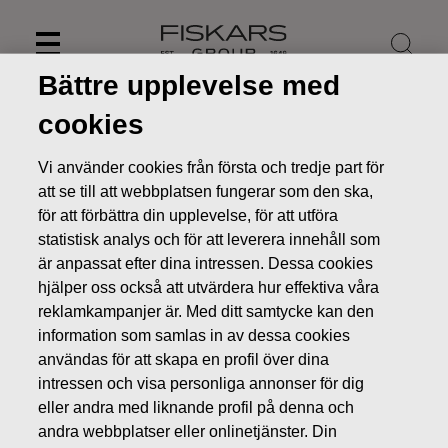
Skip
to
content
Bättre upplevelse med
cookies
Vi använder cookies från första och tredje part för
att se till att webbplatsen fungerar som den ska,
för att förbättra din upplevelse, för att utföra
statistisk analys och för att leverera innehåll som
är anpassat efter dina intressen. Dessa cookies
hjälper oss också att utvärdera hur effektiva våra
reklamkampanjer är. Med ditt samtycke kan den
information som samlas in av dessa cookies
Nyheter
FISKARS OYJ ABP:S ÅTERKÖP AV EGNA AKTIER
användas för att skapa en profil över dina
07.11.2018
intressen och visa personliga annonser för dig
ÄGARFÖRÄNDRINGAR I EGNA AKTIER
eller andra med liknande profil på denna och
andra webbplatser eller onlinetjänster. Din