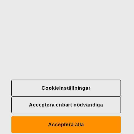
Gerber
Varumärken
Kontakter
Fiskars
Fiskars
Fiskars
Hållbarhet
Group
Group
Group
LinkedIn
Twitter
YouTube
Karriär
Investerare
Nyheter
Cookieinställningar
Fiskars Groups
integritetspolicyer
Acceptera enbart nödvändiga
Cookieinställningar
Acceptera alla