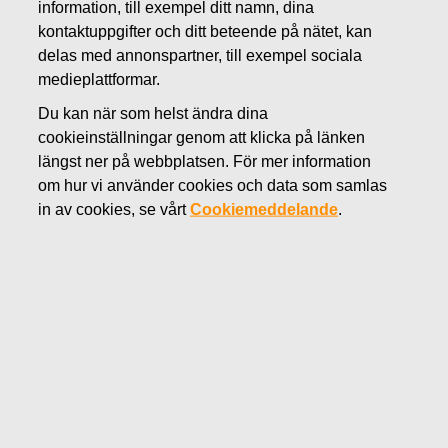
information, till exempel ditt namn, dina
NOVEMBER 7, 2018
kontaktuppgifter och ditt beteende på nätet, kan
FISKARS OYJ ABP:S
delas med annonspartner, till exempel sociala
medieplattformar.
ÅTERKÖP AV EGNA
Du kan när som helst ändra dina
AKTIER 07.11.2018
cookieinställningar genom att klicka på länken
längst ner på webbplatsen. För mer information
om hur vi använder cookies och data som samlas
Fiskars Oyj Abp
MEDDELANDE
in av cookies, se vårt
Cookiemeddelande
.
07.11.2018 kl. 18:30 EEST
FISKARS OYJ ABP:S ÅTERKÖP AV EGNA AKTIER
07.11.2018
Datum
07.11.2018
Börsaffär
Köp