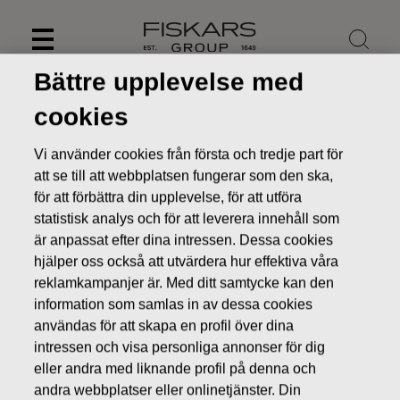
Skip
to
content
Bättre upplevelse med
cookies
Vi använder cookies från första och tredje part för
att se till att webbplatsen fungerar som den ska,
för att förbättra din upplevelse, för att utföra
statistisk analys och för att leverera innehåll som
är anpassat efter dina intressen. Dessa cookies
hjälper oss också att utvärdera hur effektiva våra
reklamkampanjer är. Med ditt samtycke kan den
information som samlas in av dessa cookies
Nyheter
FISKARS OYJ ABP:S ÅTERKÖP AV EGNA AKTIER
08.06.2016
användas för att skapa en profil över dina
intressen och visa personliga annonser för dig
ÄGARFÖRÄNDRINGAR I EGNA AKTIER
eller andra med liknande profil på denna och
andra webbplatser eller onlinetjänster. Din