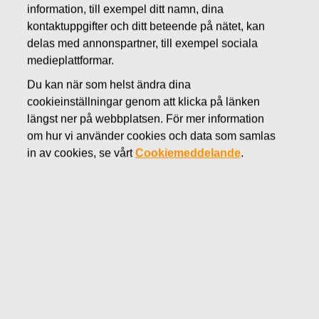
information, till exempel ditt namn, dina
JUNI 8, 2016
kontaktuppgifter och ditt beteende på nätet, kan
FISKARS OYJ ABP:S
delas med annonspartner, till exempel sociala
ÅTERKÖP AV EGNA
medieplattformar.
Du kan när som helst ändra dina
AKTIER 08.06.2016
cookieinställningar genom att klicka på länken
längst ner på webbplatsen. För mer information
om hur vi använder cookies och data som samlas
in av cookies, se vårt
Cookiemeddelande
.
Fiskars Oyj Abp
MEDDELANDE
08.06.2016 kl 18:30