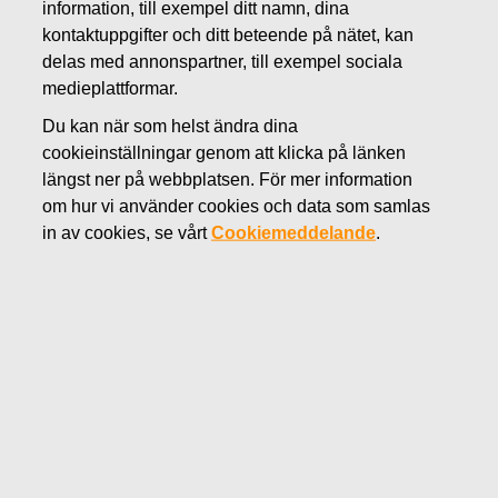
information, till exempel ditt namn, dina
NOVEMBER 8, 2019
kontaktuppgifter och ditt beteende på nätet, kan
FISKARS OYJ ABP:S
delas med annonspartner, till exempel sociala
medieplattformar.
ÅTERKÖP AV EGNA
Du kan när som helst ändra dina
AKTIER 08.11.2019
cookieinställningar genom att klicka på länken
längst ner på webbplatsen. För mer information
om hur vi använder cookies och data som samlas
Fiskars Oyj Abp
MEDDELANDE
in av cookies, se vårt
Cookiemeddelande
.
08.11.2019 kl. 18:30 EET/EEST
FISKARS OYJ ABP:S ÅTERKÖP AV EGNA AKTIER
08.11.2019
Datum
08.11.2019
Börsaffär
Köp