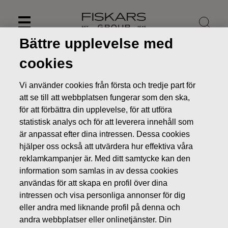
Skip
to
content
Bättre upplevelse med
cookies
Vi använder cookies från första och tredje part för
att se till att webbplatsen fungerar som den ska,
för att förbättra din upplevelse, för att utföra
statistisk analys och för att leverera innehåll som
är anpassat efter dina intressen. Dessa cookies
hjälper oss också att utvärdera hur effektiva våra
reklamkampanjer är. Med ditt samtycke kan den
information som samlas in av dessa cookies
Nyheter
FISKARS OYJ ABP:S ÅTERKÖP AV EGNA AKTIER
användas för att skapa en profil över dina
08.11.2019
intressen och visa personliga annonser för dig
ÄGARFÖRÄNDRINGAR I EGNA AKTIER
eller andra med liknande profil på denna och
andra webbplatser eller onlinetjänster. Din