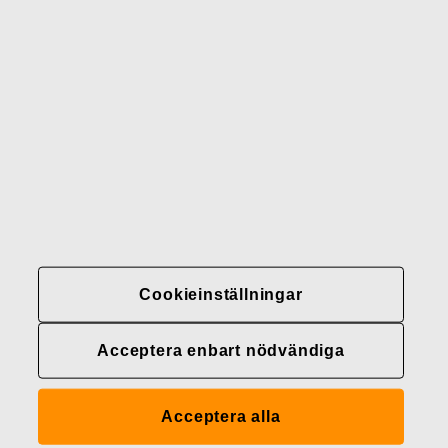
Gerber
Varumärken
Kontakter
Fiskars
Fiskars
Fiskars
Hållbarhet
Group
Group
Group
LinkedIn
Twitter
YouTube
Karriär
Investerare
Nyheter
Cookieinställningar
Fiskars Groups
integritetspolicyer
Acceptera enbart nödvändiga
Cookieinställningar
Acceptera alla