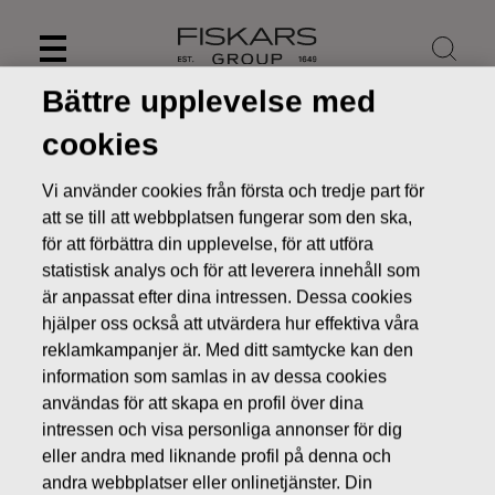
Skip
to
content
Bättre upplevelse med
cookies
Vi använder cookies från första och tredje part för
att se till att webbplatsen fungerar som den ska,
för att förbättra din upplevelse, för att utföra
statistisk analys och för att leverera innehåll som
är anpassat efter dina intressen. Dessa cookies
hjälper oss också att utvärdera hur effektiva våra
reklamkampanjer är. Med ditt samtycke kan den
information som samlas in av dessa cookies
Nyheter
FISKARS OYJ ABP:S ÅTERKÖP AV EGNA AKTIER
10.05.2016
användas för att skapa en profil över dina
intressen och visa personliga annonser för dig
ÄGARFÖRÄNDRINGAR I EGNA AKTIER
eller andra med liknande profil på denna och
andra webbplatser eller onlinetjänster. Din