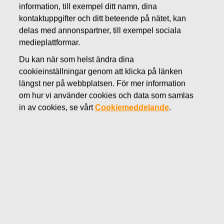
information, till exempel ditt namn, dina
MAJ 10, 2016
kontaktuppgifter och ditt beteende på nätet, kan
FISKARS OYJ ABP:S
delas med annonspartner, till exempel sociala
ÅTERKÖP AV EGNA
medieplattformar.
Du kan när som helst ändra dina
AKTIER 10.05.2016
cookieinställningar genom att klicka på länken
längst ner på webbplatsen. För mer information
om hur vi använder cookies och data som samlas
in av cookies, se vårt
Cookiemeddelande
.
Fiskars Oyj Abp
MEDDELANDE
10.05.2016 kl 18:30