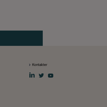
Kontakter
Fiskars
Fiskars
Fiskars
Group
Group
Group
LinkedIn
Twitter
YouTube