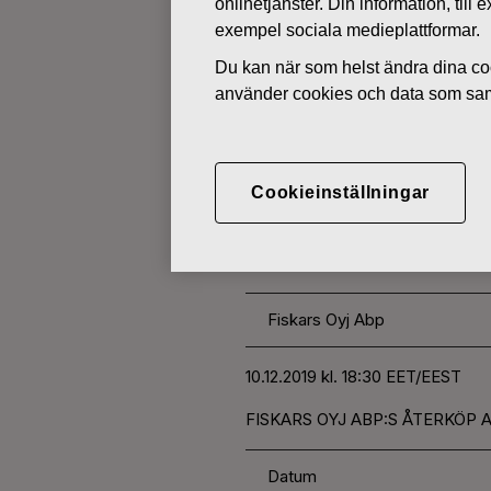
onlinetjänster. Din information, til
exempel sociala medieplattformar.
ÄGARFÖRÄNDRINGAR I EGNA 
Du kan när som helst ändra dina coo
använder cookies och data som saml
DECEMBER 10, 2019
FISKARS O
Cookieinställningar
AKTIER 10.
Fiskars Oyj Abp
10.12.2019 kl. 18:30 EET/EEST
FISKARS OYJ ABP:S ÅTERKÖP AV
Datum