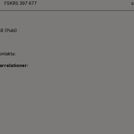
FSKRS 397 677
s
B (Publ)
ontakta:
rrelationer: