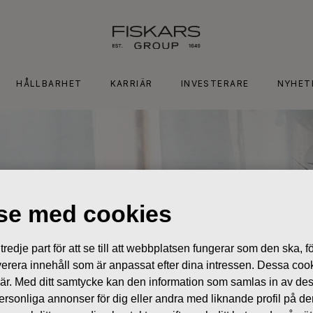
HÅLLBARHET
KARRIÄR
INVESTERARE
NYHET
lse med cookies
edje part för att se till att webbplatsen fungerar som den ska, för
 leverera innehåll som är anpassat efter dina intressen. Dessa coo
 är. Med ditt samtycke kan den information som samlas in av de
 personliga annonser för dig eller andra med liknande profil på 