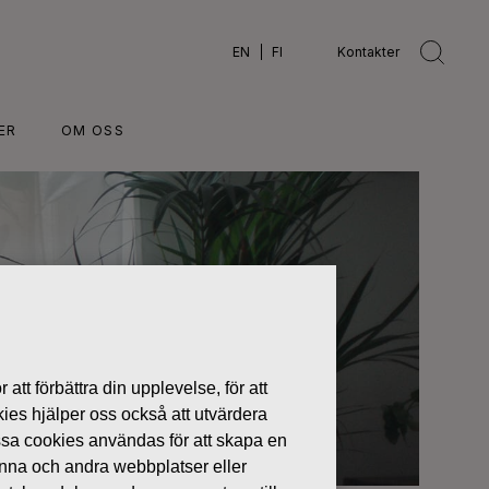
EN
FI
Kontakter
ER
OM OSS
 att förbättra din upplevelse, för att
kies hjälper oss också att utvärdera
ssa cookies användas för att skapa en
denna och andra webbplatser eller