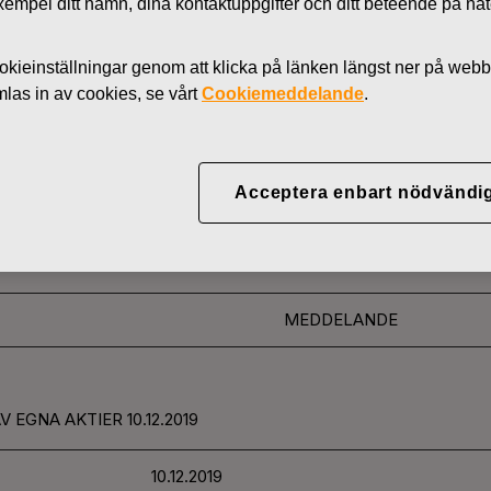
l exempel ditt namn, dina kontaktuppgifter och ditt beteende på nä
Nyheter
AKTIER
kieinställningar genom att klicka på länken längst ner på webb
as in av cookies, se vårt
Cookiemeddelande
.
YJ ABP:S ÅTERKÖP AV
Acceptera enbart nödvändi
12.2019
MEDDELANDE
 EGNA AKTIER 10.12.2019
10.12.2019