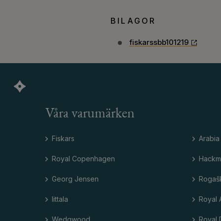
BILAGOR
fiskarssbb101219
Våra varumärken
Fiskars
Arabia
Royal Copenhagen
Hackm
Georg Jensen
Rogaš
Iittala
Royal 
Wedgwood
Royal 