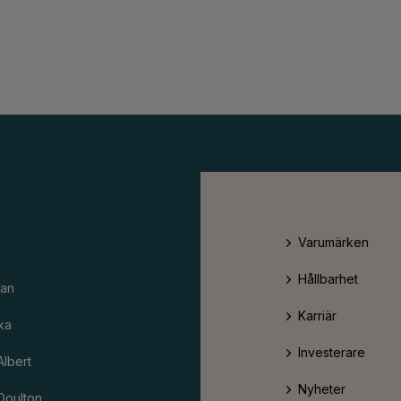
Varumärken
Hållbarhet
an
Karriär
ka
Investerare
Albert
Nyheter
Doulton