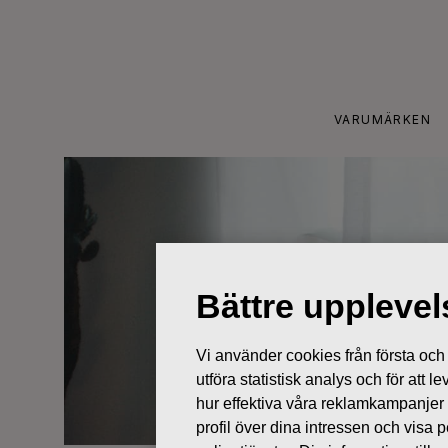
Skip
to
content
VARUMÄRKEN
Bättre uppleve
Vi använder cookies från första och tr
utföra statistisk analys och för att
hur effektiva våra reklamkampanjer
profil över dina intressen och visa