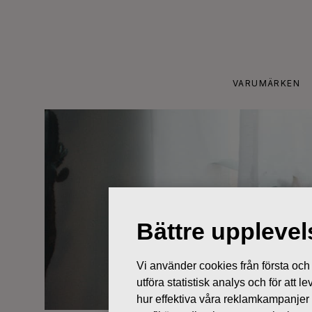
Skip
to
content
VARUMÄRKEN
Bättre uppleve
Vi använder cookies från första och tr
utföra statistisk analys och för att
hur effektiva våra reklamkampanjer