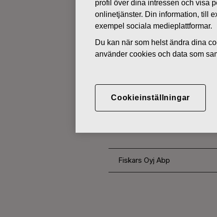
profil över dina intressen och visa
onlinetjänster. Din information, til
exempel sociala medieplattformar.
ÄGARFÖRÄNDRINGAR I EGNA 
Du kan när som helst ändra dina coo
använder cookies och data som saml
MAJ 11, 2016
FISKARS O
AKTIER 11.
Cookieinställningar
Fiskars Oyj Abp