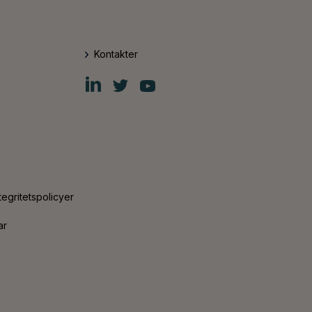
Kontakter
Fiskars
Fiskars
Fiskars
Group
Group
Group
LinkedIn
Twitter
YouTube
tegritetspolicyer
ar