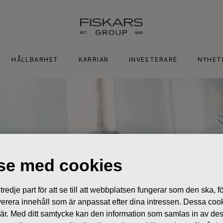
HÅLLBARHET
KARRIÄR
INVESTERARE
NYHET
lse med cookies
edje part för att se till att webbplatsen fungerar som den ska, för
 leverera innehåll som är anpassat efter dina intressen. Dessa coo
 är. Med ditt samtycke kan den information som samlas in av de