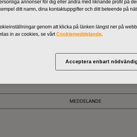
 personliga annonser för dig eller andra med liknande profil på 
Nyheter
l exempel ditt namn, dina kontaktuppgifter och ditt beteende på nä
AKTIER
kieinställningar genom att klicka på länken längst ner på webb
as in av cookies, se vårt
Cookiemeddelande
.
YJ ABP:S ÅTERKÖP AV
05.2016
Acceptera enbart nödvändi
MEDDELANDE