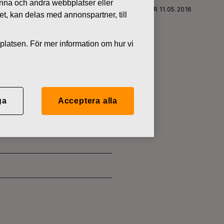
denna och andra webbplatser eller
FISKARS OYJ ABP:S ÅTERKÖP AV EGNA AKTIER 11.05.2016
tet, kan delas med annonspartner, till
platsen. För mer information om hur vi
 EGNA
ga
Acceptera alla