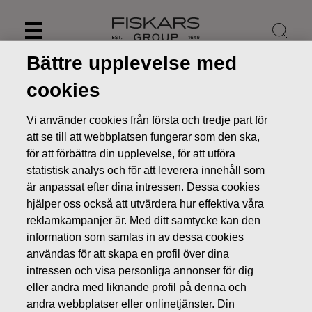
Skip
to
content
Bättre upplevelse med
cookies
Vi använder cookies från första och tredje part för
att se till att webbplatsen fungerar som den ska,
för att förbättra din upplevelse, för att utföra
statistisk analys och för att leverera innehåll som
är anpassat efter dina intressen. Dessa cookies
hjälper oss också att utvärdera hur effektiva våra
reklamkampanjer är. Med ditt samtycke kan den
information som samlas in av dessa cookies
Nyheter
FISKARS OYJ ABP:S ÅTERKÖP AV EGNA AKTIER
användas för att skapa en profil över dina
12.06.2018
intressen och visa personliga annonser för dig
ÄGARFÖRÄNDRINGAR I EGNA AKTIER
eller andra med liknande profil på denna och
andra webbplatser eller onlinetjänster. Din