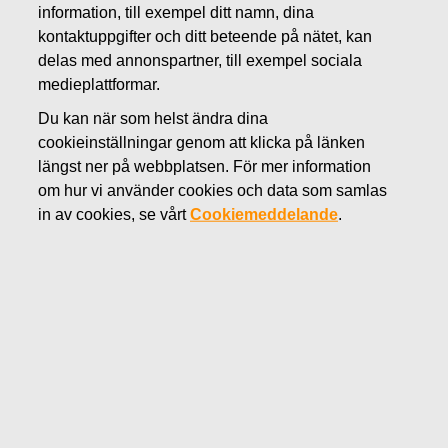
information, till exempel ditt namn, dina
JUNI 12, 2018
kontaktuppgifter och ditt beteende på nätet, kan
FISKARS OYJ ABP:S
delas med annonspartner, till exempel sociala
ÅTERKÖP AV EGNA
medieplattformar.
Du kan när som helst ändra dina
AKTIER 12.06.2018
cookieinställningar genom att klicka på länken
längst ner på webbplatsen. För mer information
om hur vi använder cookies och data som samlas
Fiskars Oyj Abp
MEDDELANDE
in av cookies, se vårt
Cookiemeddelande
.
12.06.2018 kl. 18:30 EEST
FISKARS OYJ ABP:S ÅTERKÖP AV EGNA AKTIER
12.06.2018