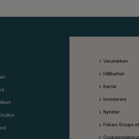
Varumärken
Hållbarhet
an
Karriär
ka
Investerare
Albert
Nyheter
Doulton
Fiskars Groups in
and
Cookieinställning