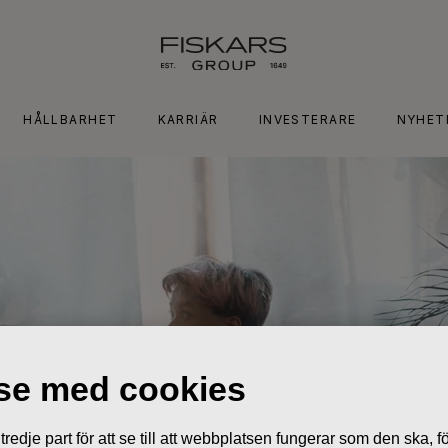
HÅLLBARHET
KARRIÄR
INVESTERARE
NYHET
lse med cookies
edje part för att se till att webbplatsen fungerar som den ska, för