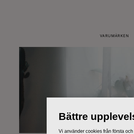
Skip
to
content
VARUMÄRKEN
Bättre uppleve
Vi använder cookies från första och tr