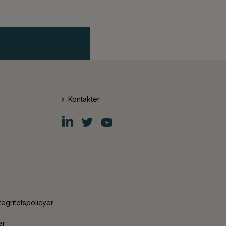
Kontakter
Fiskars
Fiskars
Fiskars
Group
Group
Group
LinkedIn
Twitter
YouTube
tegritetspolicyer
ar