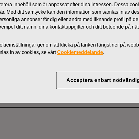
 leverera innehåll som är anpassat efter dina intressen. Dessa coo
Nyheter
 är. Med ditt samtycke kan den information som samlas in av de
AKTIER
 personliga annonser för dig eller andra med liknande profil på 
l exempel ditt namn, dina kontaktuppgifter och ditt beteende på nä
kieinställningar genom att klicka på länken längst ner på webb
YJ ABP:S ÅTERKÖP AV
as in av cookies, se vårt
Cookiemeddelande
.
04.2022
Acceptera enbart nödvändi