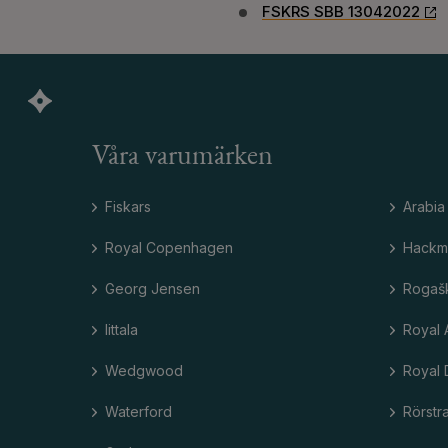
FSKRS SBB 13042022
Våra varumärken
Fiskars
Arabia
Royal Copenhagen
Hackm
Georg Jensen
Rogaš
Iittala
Royal 
Wedgwood
Royal 
Waterford
Rörstr