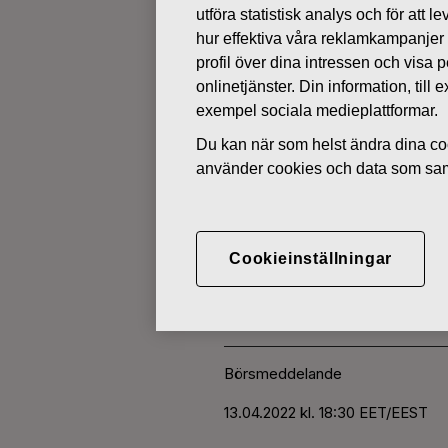
utföra statistisk analys och för att
hur effektiva våra reklamkampanjer
ÄGARFÖRÄNDRINGAR I EGNA 
profil över dina intressen och visa
onlinetjänster. Din information, til
exempel sociala medieplattformar.
APRIL 13, 2022
Du kan när som helst ändra dina coo
FISKARS O
använder cookies och data som saml
AKTIER 13.
Cookieinställningar
Fiskars Oyj Abp
Börsmeddelande
13.04.2022 kl. 18:30 EET/EEST