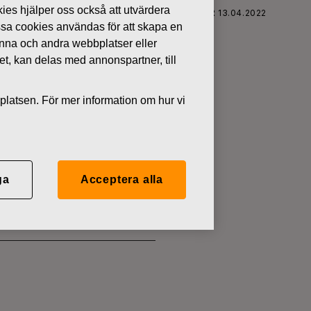
kies hjälper oss också att utvärdera
FISKARS OYJ ABP:S ÅTERKÖP AV EGNA AKTIER 13.04.2022
ssa cookies användas för att skapa en
denna och andra webbplatser eller
tet, kan delas med annonspartner, till
platsen. För mer information om hur vi
 EGNA
ga
Acceptera alla