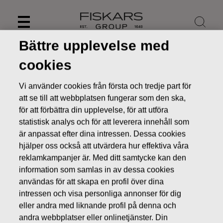
Skip
to
content
Bättre upplevelse med
cookies
Vi använder cookies från första och tredje part för
att se till att webbplatsen fungerar som den ska,
för att förbättra din upplevelse, för att utföra
statistisk analys och för att leverera innehåll som
är anpassat efter dina intressen. Dessa cookies
hjälper oss också att utvärdera hur effektiva våra
reklamkampanjer är. Med ditt samtycke kan den
information som samlas in av dessa cookies
Nyheter
FISKARS OYJ ABP:S ÅTERKÖP AV EGNA AKTIER
14.06.2016
användas för att skapa en profil över dina
intressen och visa personliga annonser för dig
ÄGARFÖRÄNDRINGAR I EGNA AKTIER
eller andra med liknande profil på denna och
andra webbplatser eller onlinetjänster. Din