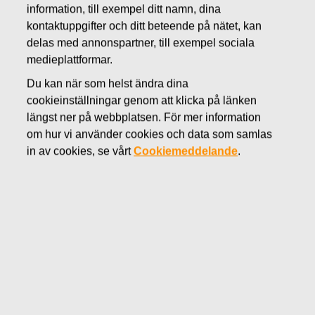
information, till exempel ditt namn, dina
JUNI 14, 2016
kontaktuppgifter och ditt beteende på nätet, kan
FISKARS OYJ ABP:S
delas med annonspartner, till exempel sociala
ÅTERKÖP AV EGNA
medieplattformar.
Du kan när som helst ändra dina
AKTIER 14.06.2016
cookieinställningar genom att klicka på länken
längst ner på webbplatsen. För mer information
om hur vi använder cookies och data som samlas
in av cookies, se vårt
Cookiemeddelande
.
Fiskars Oyj Abp
MEDDELANDE
14.06.2016 kl 18:30