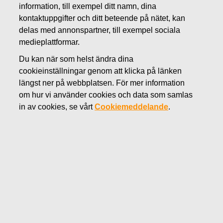
information, till exempel ditt namn, dina
JUNI 14, 2018
kontaktuppgifter och ditt beteende på nätet, kan
FISKARS OYJ ABP:S
delas med annonspartner, till exempel sociala
ÅTERKÖP AV EGNA
medieplattformar.
Du kan när som helst ändra dina
AKTIER 14.06.2018
cookieinställningar genom att klicka på länken
längst ner på webbplatsen. För mer information
om hur vi använder cookies och data som samlas
Fiskars Oyj Abp
MEDDELANDE
in av cookies, se vårt
Cookiemeddelande
.
14.06.2018 kl. 18:30 EEST
FISKARS OYJ ABP:S ÅTERKÖP AV EGNA AKTIER
14.06.2018