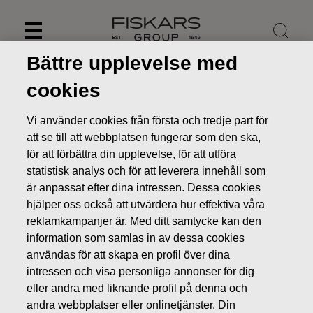
Skip
to
content
Bättre upplevelse med
cookies
Vi använder cookies från första och tredje part för
att se till att webbplatsen fungerar som den ska,
för att förbättra din upplevelse, för att utföra
statistisk analys och för att leverera innehåll som
är anpassat efter dina intressen. Dessa cookies
hjälper oss också att utvärdera hur effektiva våra
reklamkampanjer är. Med ditt samtycke kan den
information som samlas in av dessa cookies
Nyheter
FISKARS OYJ ABP:S ÅTERKÖP AV EGNA AKTIER
användas för att skapa en profil över dina
14.06.2018
intressen och visa personliga annonser för dig
ÄGARFÖRÄNDRINGAR I EGNA AKTIER
eller andra med liknande profil på denna och
andra webbplatser eller onlinetjänster. Din