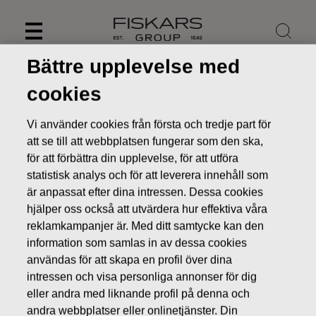
Skip
to
content
Bättre upplevelse med
cookies
Vi använder cookies från första och tredje part för
att se till att webbplatsen fungerar som den ska,
för att förbättra din upplevelse, för att utföra
statistisk analys och för att leverera innehåll som
är anpassat efter dina intressen. Dessa cookies
hjälper oss också att utvärdera hur effektiva våra
reklamkampanjer är. Med ditt samtycke kan den
information som samlas in av dessa cookies
Nyheter
FISKARS OYJ ABP:S ÅTERKÖP AV EGNA AKTIER
14.11.2016
användas för att skapa en profil över dina
intressen och visa personliga annonser för dig
ÄGARFÖRÄNDRINGAR I EGNA AKTIER
eller andra med liknande profil på denna och
andra webbplatser eller onlinetjänster. Din