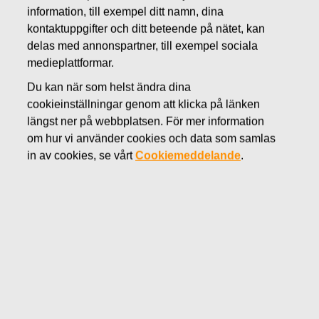
information, till exempel ditt namn, dina
NOVEMBER 14, 2016
kontaktuppgifter och ditt beteende på nätet, kan
FISKARS OYJ ABP:S
delas med annonspartner, till exempel sociala
ÅTERKÖP AV EGNA
medieplattformar.
Du kan när som helst ändra dina
AKTIER 14.11.2016
cookieinställningar genom att klicka på länken
längst ner på webbplatsen. För mer information
om hur vi använder cookies och data som samlas
in av cookies, se vårt
Cookiemeddelande
.
Fiskars Oyj Abp
MEDDELANDE
14.11.2016 kl 18:30