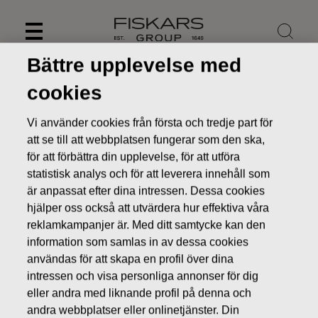
Skip
to
content
Bättre upplevelse med
cookies
Vi använder cookies från första och tredje part för
att se till att webbplatsen fungerar som den ska,
för att förbättra din upplevelse, för att utföra
statistisk analys och för att leverera innehåll som
är anpassat efter dina intressen. Dessa cookies
hjälper oss också att utvärdera hur effektiva våra
reklamkampanjer är. Med ditt samtycke kan den
information som samlas in av dessa cookies
Nyheter
FISKARS OYJ ABP:S ÅTERKÖP AV EGNA AKTIER
17.05.2016
användas för att skapa en profil över dina
intressen och visa personliga annonser för dig
ÄGARFÖRÄNDRINGAR I EGNA AKTIER
eller andra med liknande profil på denna och
andra webbplatser eller onlinetjänster. Din