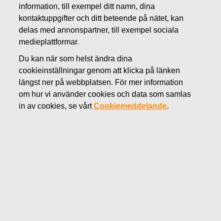
information, till exempel ditt namn, dina
MAJ 17, 2016
kontaktuppgifter och ditt beteende på nätet, kan
FISKARS OYJ ABP:S
delas med annonspartner, till exempel sociala
ÅTERKÖP AV EGNA
medieplattformar.
Du kan när som helst ändra dina
AKTIER 17.05.2016
cookieinställningar genom att klicka på länken
längst ner på webbplatsen. För mer information
om hur vi använder cookies och data som samlas
in av cookies, se vårt
Cookiemeddelande
.
Fiskars Oyj Abp
MEDDELANDE
17.05.2016 kl 18:30