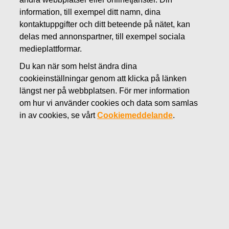
AUGUSTI 17, 2022
information, till exempel ditt namn, dina
FISKARS OYJ ABP:S
kontaktuppgifter och ditt beteende på nätet, kan
delas med annonspartner, till exempel sociala
ÅTERKÖP AV EGNA
medieplattformar.
AKTIER 17.08.2022
Du kan när som helst ändra dina
cookieinställningar genom att klicka på länken
längst ner på webbplatsen. För mer information
om hur vi använder cookies och data som samlas
Fiskars Oyj Abp
in av cookies, se vårt
Cookiemeddelande
.
Börsmeddelande
17.0
8.2022 kl. 18:30 EET/EEST
FISKARS OYJ ABP:S ÅTERKÖP AV EGNA AKTIER
17.08.2022