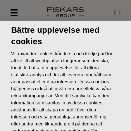
Skip
to
content
Bättre upplevelse med
cookies
Vi använder cookies från första och tredje part för
att se till att webbplatsen fungerar som den ska,
för att förbättra din upplevelse, för att utföra
statistisk analys och för att leverera innehåll som
är anpassat efter dina intressen. Dessa cookies
hjälper oss också att utvärdera hur effektiva våra
reklamkampanjer är. Med ditt samtycke kan den
Nyheter
FISKARS OYJ ABP:S ÅTERKÖP AV EGNA AKTIER
information som samlas in av dessa cookies
17.08.2022
användas för att skapa en profil över dina
intressen och visa personliga annonser för dig
ÄGARFÖRÄNDRINGAR I EGNA AKTIER
eller andra med liknande profil på denna och
andra webbplatser eller onlinetjänster. Din