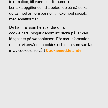
information, till exempel ditt namn, dina
SEPTEMBER 17, 2019
kontaktuppgifter och ditt beteende på nätet, kan
FISKARS OYJ ABP:S
delas med annonspartner, till exempel sociala
medieplattformar.
ÅTERKÖP AV EGNA
Du kan när som helst ändra dina
AKTIER 17.09.2019
cookieinställningar genom att klicka på länken
längst ner på webbplatsen. För mer information
om hur vi använder cookies och data som samlas
Fiskars Oyj Abp
MEDDELANDE
in av cookies, se vårt
Cookiemeddelande
.
17.09.2019 kl. 18:30 EET/EEST
FISKARS OYJ ABP:S ÅTERKÖP AV EGNA AKTIER
17.09.2019
Datum
17.09.2019
Börsaffär
Köp