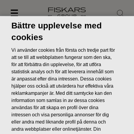
Skip
to
content
Bättre upplevelse med
cookies
Vi använder cookies från första och tredje part för
att se till att webbplatsen fungerar som den ska,
för att förbättra din upplevelse, för att utföra
statistisk analys och för att leverera innehåll som
är anpassat efter dina intressen. Dessa cookies
hjälper oss också att utvärdera hur effektiva våra
reklamkampanjer är. Med ditt samtycke kan den
information som samlas in av dessa cookies
Nyheter
FISKARS OYJ ABP:S ÅTERKÖP AV EGNA AKTIER
användas för att skapa en profil över dina
17.09.2019
intressen och visa personliga annonser för dig
ÄGARFÖRÄNDRINGAR I EGNA AKTIER
eller andra med liknande profil på denna och
andra webbplatser eller onlinetjänster. Din