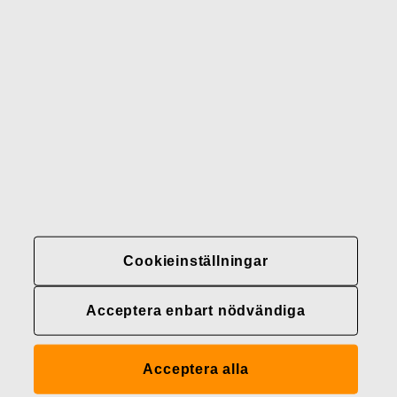
Gerber
Varumärken
Kontakter
Fiskars
Fiskars
Fiskars
Hållbarhet
Group
Group
Group
LinkedIn
Twitter
YouTube
Karriär
Investerare
Nyheter
Cookieinställningar
Fiskars Groups
integritetspolicyer
Acceptera enbart nödvändiga
Cookieinställningar
Acceptera alla