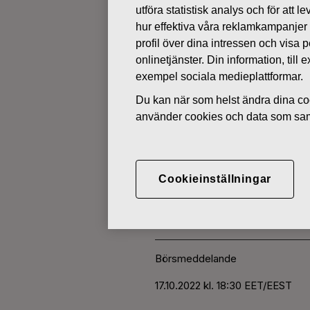
utföra statistisk analys och för att
hur effektiva våra reklamkampanjer
ÄGARFÖRÄNDRINGAR I EGNA 
profil över dina intressen och visa
onlinetjänster. Din information, til
exempel sociala medieplattformar.
OKTOBER 17, 2022
Du kan när som helst ändra dina coo
FISKARS O
använder cookies och data som saml
AKTIER 17.
Cookieinställningar
Fiskars Oyj Abp
Börsmeddelande
17.10.2022
kl. 18:30 EET/EEST