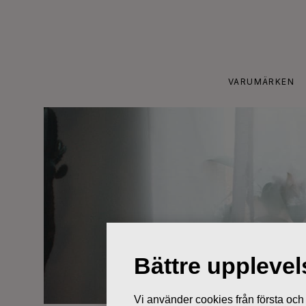
Skip
to
content
VARUMÄRKEN
Bättre uppleve
Vi använder cookies från första och tr