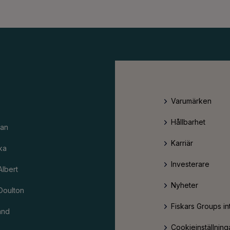
Varumärken
Hållbarhet
an
Karriär
ka
Investerare
Albert
Nyheter
Doulton
Fiskars Groups in
and
Cookieinställning