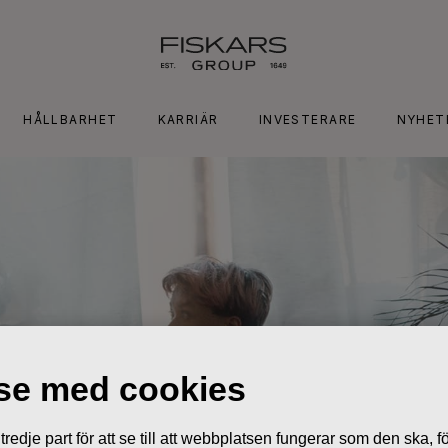
HÅLLBARHET
KARRIÄR
INVESTERARE
NYHET
lse med cookies
edje part för att se till att webbplatsen fungerar som den ska, för