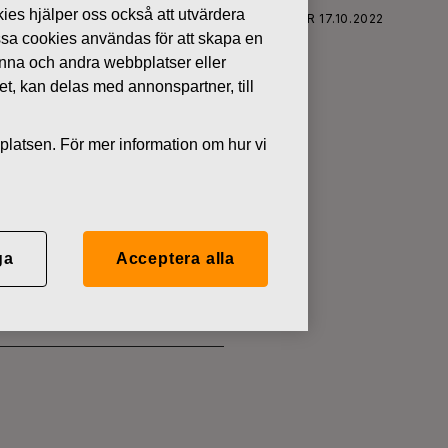
kies hjälper oss också att utvärdera
FISKARS OYJ ABP:S ÅTERKÖP AV EGNA AKTIER 17.10.2022
ssa cookies användas för att skapa en
denna och andra webbplatser eller
tet, kan delas med annonspartner, till
platsen. För mer information om hur vi
 EGNA
ga
Acceptera alla