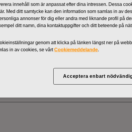
 leverera innehåll som är anpassat efter dina intressen. Dessa coo
Nyheter
 är. Med ditt samtycke kan den information som samlas in av de
AKTIER
 personliga annonser för dig eller andra med liknande profil på 
l exempel ditt namn, dina kontaktuppgifter och ditt beteende på nä
kieinställningar genom att klicka på länken längst ner på webb
YJ ABP:S ÅTERKÖP AV
as in av cookies, se vårt
Cookiemeddelande
.
10.2022
Acceptera enbart nödvändi