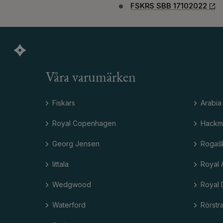
FSKRS SBB 17102022
Våra varumärken
Fiskars
Arabia
Royal Copenhagen
Hackm
Georg Jensen
Rogaš
Iittala
Royal 
Wedgwood
Royal 
Waterford
Rörstr