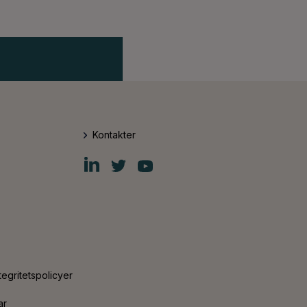
Kontakter
Fiskars
Fiskars
Fiskars
Group
Group
Group
LinkedIn
Twitter
YouTube
tegritetspolicyer
ar