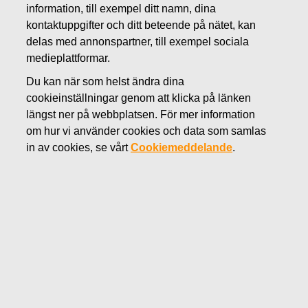
information, till exempel ditt namn, dina
MAJ 18, 2018
kontaktuppgifter och ditt beteende på nätet, kan
FISKARS OYJ ABP:S
delas med annonspartner, till exempel sociala
ÅTERKÖP AV EGNA
medieplattformar.
Du kan när som helst ändra dina
AKTIER 18.05.2018
cookieinställningar genom att klicka på länken
längst ner på webbplatsen. För mer information
om hur vi använder cookies och data som samlas
Fiskars Oyj Abp
MEDDELANDE
in av cookies, se vårt
Cookiemeddelande
.
18.05.2018 kl. 18:30 EEST
FISKARS OYJ ABP:S ÅTERKÖP AV EGNA AKTIER
18.05.2018