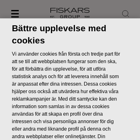
Skip
to
content
Bättre upplevelse med
cookies
Vi använder cookies från första och tredje part för
att se till att webbplatsen fungerar som den ska,
för att förbättra din upplevelse, för att utföra
statistisk analys och för att leverera innehåll som
är anpassat efter dina intressen. Dessa cookies
hjälper oss också att utvärdera hur effektiva våra
reklamkampanjer är. Med ditt samtycke kan den
information som samlas in av dessa cookies
Nyheter
FISKARS OYJ ABP:S ÅTERKÖP AV EGNA AKTIER
användas för att skapa en profil över dina
18.05.2018
intressen och visa personliga annonser för dig
ÄGARFÖRÄNDRINGAR I EGNA AKTIER
eller andra med liknande profil på denna och
andra webbplatser eller onlinetjänster. Din