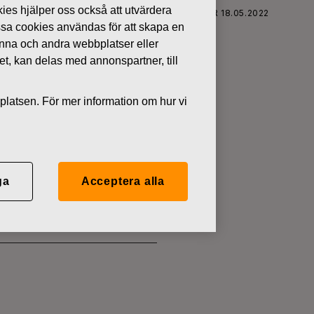
kies hjälper oss också att utvärdera
FISKARS OYJ ABP:S ÅTERKÖP AV EGNA AKTIER 18.05.2022
ssa cookies användas för att skapa en
denna och andra webbplatser eller
tet, kan delas med annonspartner, till
platsen. För mer information om hur vi
 EGNA
ga
Acceptera alla