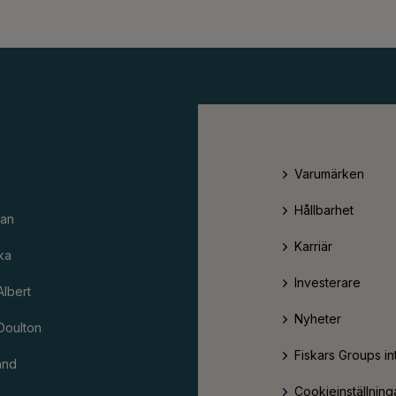
Varumärken
Hållbarhet
an
Karriär
ka
Investerare
Albert
Nyheter
Doulton
Fiskars Groups in
and
Cookieinställning