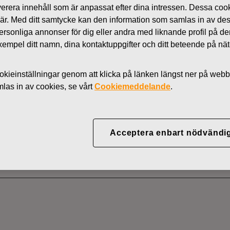
 leverera innehåll som är anpassat efter dina intressen. Dessa coo
Nyheter
 är. Med ditt samtycke kan den information som samlas in av de
AKTIER
 personliga annonser för dig eller andra med liknande profil på 
l exempel ditt namn, dina kontaktuppgifter och ditt beteende på nä
kieinställningar genom att klicka på länken längst ner på webb
YJ ABP:S ÅTERKÖP AV
as in av cookies, se vårt
Cookiemeddelande
.
05.2022
Acceptera enbart nödvändi