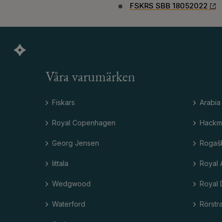
FSKRS SBB 18052022
Våra varumärken
Fiskars
Arabia
Royal Copenhagen
Hackm
Georg Jensen
Rogaš
Iittala
Royal 
Wedgwood
Royal 
Waterford
Rörstr