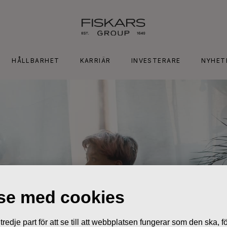
HÅLLBARHET
KARRIÄR
INVESTERARE
NYHET
lse med cookies
edje part för att se till att webbplatsen fungerar som den ska, för