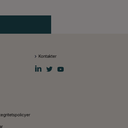
Kontakter
Fiskars
Fiskars
Fiskars
Group
Group
Group
LinkedIn
Twitter
YouTube
tegritetspolicyer
ar