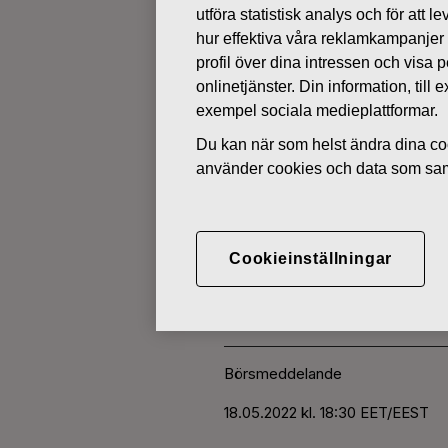
utföra statistisk analys och för att
hur effektiva våra reklamkampanjer
ÄGARFÖRÄNDRINGAR I EGNA 
profil över dina intressen och visa
onlinetjänster. Din information, til
exempel sociala medieplattformar.
MAJ 18, 2022
Du kan när som helst ändra dina coo
FISKARS O
använder cookies och data som saml
AKTIER 18.
Cookieinställningar
Fiskars Oyj Abp
Börsmeddelande
18.05.2022 kl. 18:30 EET/EEST