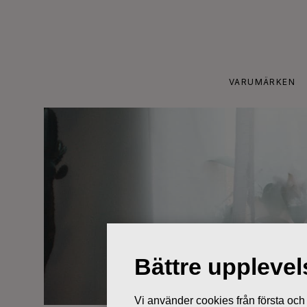
Skip
to
content
VARUMÄRKEN
Bättre uppleve
Vi använder cookies från första och tr