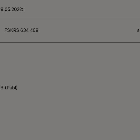
18.05.2022:
FSKRS 634 408
s
B (Publ)