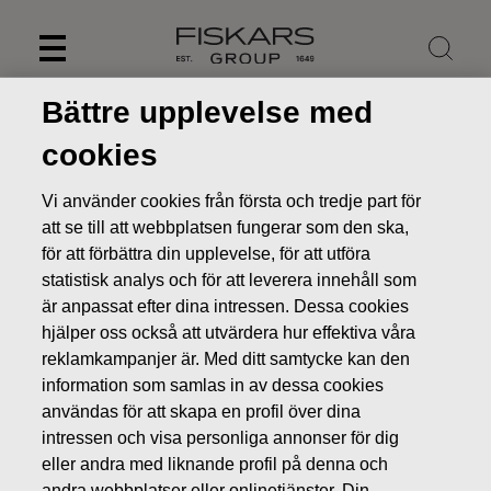
Skip
to
content
Bättre upplevelse med
cookies
Vi använder cookies från första och tredje part för
att se till att webbplatsen fungerar som den ska,
för att förbättra din upplevelse, för att utföra
statistisk analys och för att leverera innehåll som
är anpassat efter dina intressen. Dessa cookies
hjälper oss också att utvärdera hur effektiva våra
reklamkampanjer är. Med ditt samtycke kan den
Nyheter
FISKARS OYJ ABP:S ÅTERKÖP AV EGNA AKTIER
information som samlas in av dessa cookies
18.08.2022
användas för att skapa en profil över dina
intressen och visa personliga annonser för dig
ÄGARFÖRÄNDRINGAR I EGNA AKTIER
eller andra med liknande profil på denna och
andra webbplatser eller onlinetjänster. Din