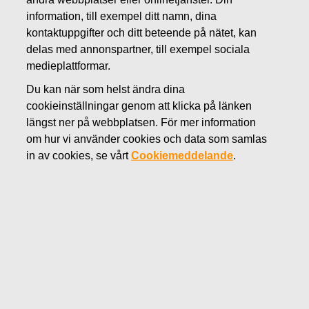
AUGUSTI 18, 2022
information, till exempel ditt namn, dina
FISKARS OYJ ABP:S
kontaktuppgifter och ditt beteende på nätet, kan
delas med annonspartner, till exempel sociala
ÅTERKÖP AV EGNA
medieplattformar.
AKTIER 18.08.2022
Du kan när som helst ändra dina
cookieinställningar genom att klicka på länken
längst ner på webbplatsen. För mer information
om hur vi använder cookies och data som samlas
Fiskars Oyj Abp
in av cookies, se vårt
Cookiemeddelande
.
Börsmeddelande
18.0
8.2022 kl. 18:30 EET/EEST
FISKARS OYJ ABP:S ÅTERKÖP AV EGNA AKTIER
18.08.2022