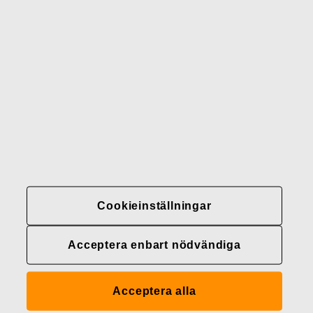
Gerber
Varumärken
Kontakter
Fiskars
Fiskars
Fiskars
Hållbarhet
Group
Group
Group
LinkedIn
Twitter
YouTube
Karriär
Investerare
Nyheter
Cookieinställningar
Fiskars Groups
integritetspolicyer
Acceptera enbart nödvändiga
Cookieinställningar
Acceptera alla