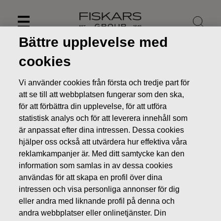
Skip
to
content
Bättre upplevelse med
cookies
Vi använder cookies från första och tredje part för
att se till att webbplatsen fungerar som den ska,
för att förbättra din upplevelse, för att utföra
statistisk analys och för att leverera innehåll som
är anpassat efter dina intressen. Dessa cookies
hjälper oss också att utvärdera hur effektiva våra
reklamkampanjer är. Med ditt samtycke kan den
information som samlas in av dessa cookies
Nyheter
FISKARS OYJ ABP:S ÅTERKÖP AV EGNA AKTIER
användas för att skapa en profil över dina
19.11.2019
intressen och visa personliga annonser för dig
ÄGARFÖRÄNDRINGAR I EGNA AKTIER
eller andra med liknande profil på denna och
andra webbplatser eller onlinetjänster. Din