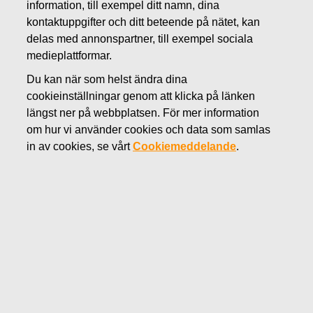
information, till exempel ditt namn, dina
NOVEMBER 19, 2019
kontaktuppgifter och ditt beteende på nätet, kan
FISKARS OYJ ABP:S
delas med annonspartner, till exempel sociala
medieplattformar.
ÅTERKÖP AV EGNA
Du kan när som helst ändra dina
AKTIER 19.11.2019
cookieinställningar genom att klicka på länken
längst ner på webbplatsen. För mer information
om hur vi använder cookies och data som samlas
Fiskars Oyj Abp
MEDDELANDE
in av cookies, se vårt
Cookiemeddelande
.
19.11.2019 kl. 18:30 EET/EEST
FISKARS OYJ ABP:S ÅTERKÖP AV EGNA AKTIER
19.11.2019
Datum
19.11.2019
Börsaffär
Köp