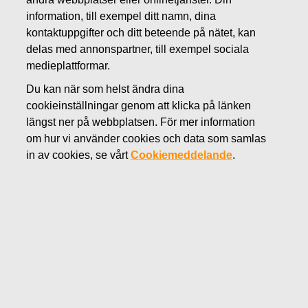
JUNI 20, 2022
information, till exempel ditt namn, dina
FISKARS OYJ ABP:S
kontaktuppgifter och ditt beteende på nätet, kan
delas med annonspartner, till exempel sociala
ÅTERKÖP AV EGNA
medieplattformar.
AKTIER 20.06.2022
Du kan när som helst ändra dina
cookieinställningar genom att klicka på länken
längst ner på webbplatsen. För mer information
om hur vi använder cookies och data som samlas
Fiskars Oyj Abp
in av cookies, se vårt
Cookiemeddelande
.
Börsmeddelande
20.06.2022
kl. 18:30 EET/EEST
FISKARS OYJ ABP:S ÅTERKÖP AV EGNA AKTIER
20.06.2022