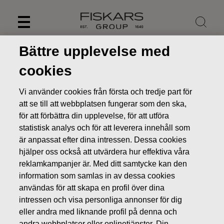
Skip
to
content
Bättre upplevelse med
cookies
Vi använder cookies från första och tredje part för
att se till att webbplatsen fungerar som den ska,
för att förbättra din upplevelse, för att utföra
statistisk analys och för att leverera innehåll som
är anpassat efter dina intressen. Dessa cookies
hjälper oss också att utvärdera hur effektiva våra
reklamkampanjer är. Med ditt samtycke kan den
Nyheter
FISKARS OYJ ABP:S ÅTERKÖP AV EGNA AKTIER
information som samlas in av dessa cookies
20.06.2022
användas för att skapa en profil över dina
intressen och visa personliga annonser för dig
ÄGARFÖRÄNDRINGAR I EGNA AKTIER
eller andra med liknande profil på denna och
andra webbplatser eller onlinetjänster. Din