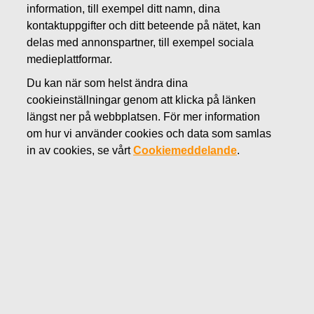
information, till exempel ditt namn, dina
AUGUSTI 20, 2018
kontaktuppgifter och ditt beteende på nätet, kan
FISKARS OYJ ABP:S
delas med annonspartner, till exempel sociala
ÅTERKÖP AV EGNA
medieplattformar.
Du kan när som helst ändra dina
AKTIER 20.08.2018
cookieinställningar genom att klicka på länken
längst ner på webbplatsen. För mer information
om hur vi använder cookies och data som samlas
Fiskars Oyj Abp
MEDDELANDE
in av cookies, se vårt
Cookiemeddelande
.
20.08.2018 kl. 18:30 EEST
FISKARS OYJ ABP:S ÅTERKÖP AV EGNA AKTIER
20.08.2018