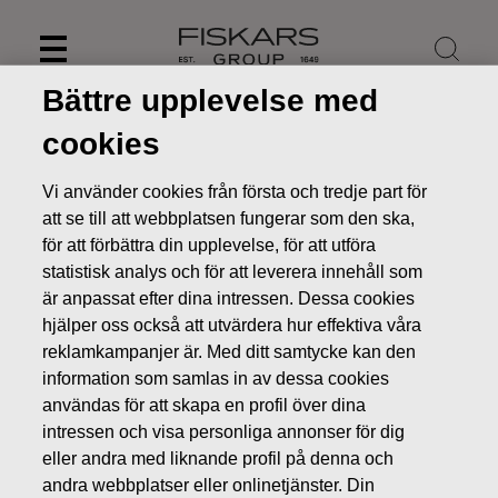
Skip
to
content
Bättre upplevelse med
cookies
Vi använder cookies från första och tredje part för
att se till att webbplatsen fungerar som den ska,
för att förbättra din upplevelse, för att utföra
statistisk analys och för att leverera innehåll som
är anpassat efter dina intressen. Dessa cookies
hjälper oss också att utvärdera hur effektiva våra
reklamkampanjer är. Med ditt samtycke kan den
information som samlas in av dessa cookies
Nyheter
FISKARS OYJ ABP:S ÅTERKÖP AV EGNA AKTIER
användas för att skapa en profil över dina
20.08.2018
intressen och visa personliga annonser för dig
ÄGARFÖRÄNDRINGAR I EGNA AKTIER
eller andra med liknande profil på denna och
andra webbplatser eller onlinetjänster. Din