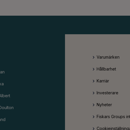
Varumärken
Hållbarhet
an
Karriär
ka
Investerare
Albert
Nyheter
Doulton
Fiskars Groups in
and
Cookieinställning