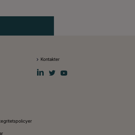
Kontakter
Fiskars
Fiskars
Fiskars
Group
Group
Group
LinkedIn
Twitter
YouTube
tegritetspolicyer
ar