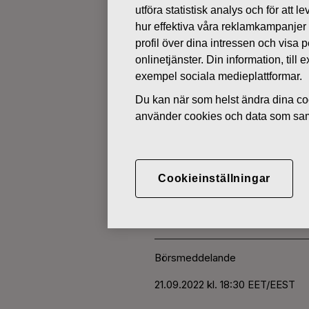
utföra statistisk analys och för att
hur effektiva våra reklamkampanjer
ÄGARFÖRÄNDRINGAR I EGNA 
profil över dina intressen och visa
onlinetjänster. Din information, til
exempel sociala medieplattformar.
SEPTEMBER 21, 2022
Du kan när som helst ändra dina coo
FISKARS O
använder cookies och data som saml
AKTIER 21.
Cookieinställningar
Fiskars Oyj Abp
Börsmeddelande
21.0
9.2022 kl. 18:30 EET/EEST