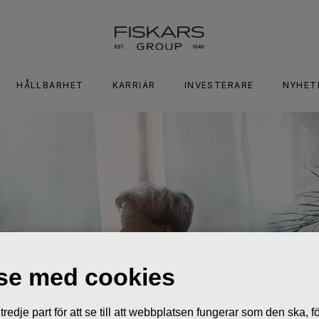
HÅLLBARHET
KARRIÄR
INVESTERARE
NYHET
lse med cookies
edje part för att se till att webbplatsen fungerar som den ska, för