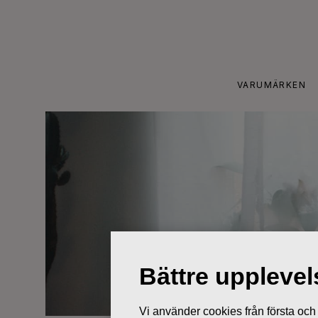
Skip
to
content
VARUMÄRKEN
Bättre uppleve
Vi använder cookies från första och tr