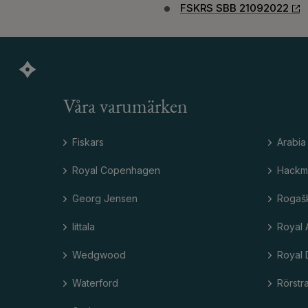
FSKRS SBB 21092022
Våra varumärken
Fiskars
Arabia
Royal Copenhagen
Hackm
Georg Jensen
Rogaš
Iittala
Royal 
Wedgwood
Royal 
Waterford
Rörstr