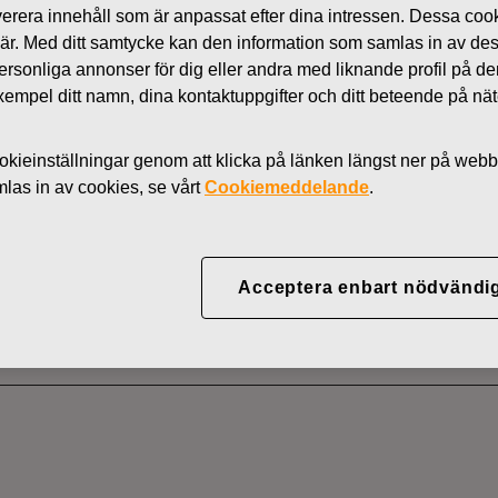
 leverera innehåll som är anpassat efter dina intressen. Dessa coo
Nyheter
 är. Med ditt samtycke kan den information som samlas in av de
AKTIER
 personliga annonser för dig eller andra med liknande profil på 
l exempel ditt namn, dina kontaktuppgifter och ditt beteende på nä
kieinställningar genom att klicka på länken längst ner på webb
YJ ABP:S ÅTERKÖP AV
as in av cookies, se vårt
Cookiemeddelande
.
09.2022
Acceptera enbart nödvändi