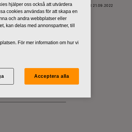
kies hjälper oss också att utvärdera
FISKARS OYJ ABP:S ÅTERKÖP AV EGNA AKTIER 21.09.2022
ssa cookies användas för att skapa en
denna och andra webbplatser eller
tet, kan delas med annonspartner, till
platsen. För mer information om hur vi
 EGNA
ga
Acceptera alla