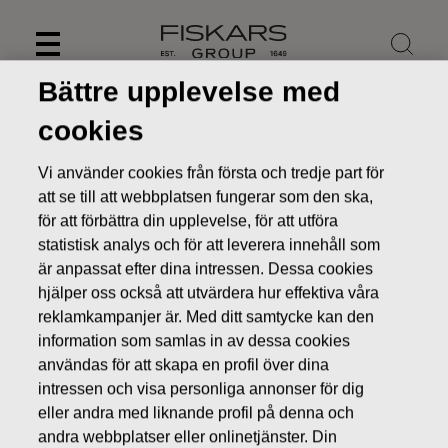
Skip
to
content
Bättre upplevelse med
cookies
Vi använder cookies från första och tredje part för
att se till att webbplatsen fungerar som den ska,
för att förbättra din upplevelse, för att utföra
statistisk analys och för att leverera innehåll som
är anpassat efter dina intressen. Dessa cookies
hjälper oss också att utvärdera hur effektiva våra
reklamkampanjer är. Med ditt samtycke kan den
information som samlas in av dessa cookies
Nyheter
FISKARS OYJ ABP:S ÅTERKÖP AV EGNA AKTIER
22.06.2016
användas för att skapa en profil över dina
intressen och visa personliga annonser för dig
ÄGARFÖRÄNDRINGAR I EGNA AKTIER
eller andra med liknande profil på denna och
andra webbplatser eller onlinetjänster. Din