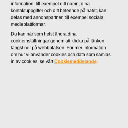
information, till exempel ditt namn, dina
JUNI 22, 2016
kontaktuppgifter och ditt beteende på nätet, kan
FISKARS OYJ ABP:S
delas med annonspartner, till exempel sociala
ÅTERKÖP AV EGNA
medieplattformar.
Du kan när som helst ändra dina
AKTIER 22.06.2016
cookieinställningar genom att klicka på länken
längst ner på webbplatsen. För mer information
om hur vi använder cookies och data som samlas
in av cookies, se vårt
Cookiemeddelande
.
Fiskars Oyj Abp
MEDDELANDE
22.06.2016 kl 18:30