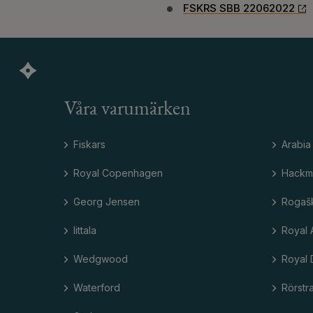
FSKRS SBB 22062022
Våra varumärken
Fiskars
Arabia
Royal Copenhagen
Hackm
Georg Jensen
Rogaš
Iittala
Royal 
Wedgwood
Royal 
Waterford
Rörstr