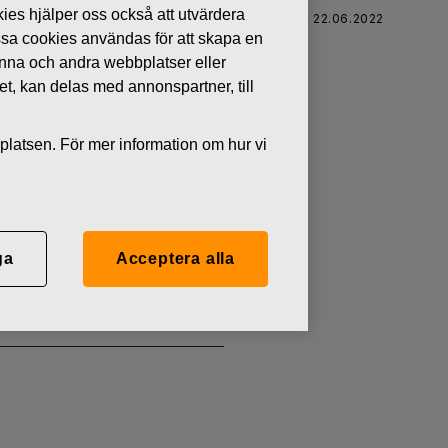
kies hjälper oss också att utvärdera
FISKARS OYJ ABP:S ÅTERKÖP AV EGNA AKTIER 22.06.2022
ssa cookies användas för att skapa en
denna och andra webbplatser eller
tet, kan delas med annonspartner, till
platsen. För mer information om hur vi
 EGNA
ga
Acceptera alla