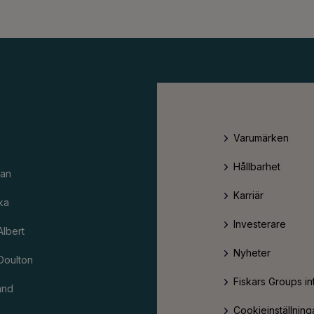
Varumärken
Hållbarhet
an
Karriär
ka
Investerare
Albert
Nyheter
Doulton
Fiskars Groups in
and
Cookieinställning