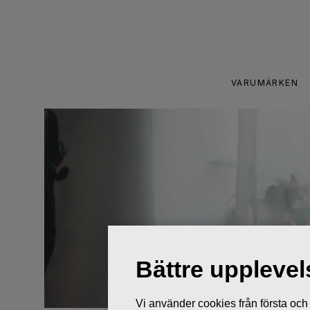
Skip
to
content
VARUMÄRKEN
Bättre uppleve
Vi använder cookies från första och tr