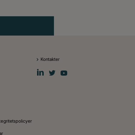
Kontakter
Fiskars
Fiskars
Fiskars
Group
Group
Group
LinkedIn
Twitter
YouTube
tegritetspolicyer
ar