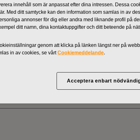
 leverera innehåll som är anpassat efter dina intressen. Dessa coo
Nyheter
 är. Med ditt samtycke kan den information som samlas in av de
AKTIER
 personliga annonser för dig eller andra med liknande profil på 
l exempel ditt namn, dina kontaktuppgifter och ditt beteende på nä
kieinställningar genom att klicka på länken längst ner på webb
YJ ABP:S ÅTERKÖP AV
as in av cookies, se vårt
Cookiemeddelande
.
06.2022
Acceptera enbart nödvändi