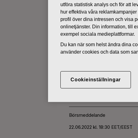
utföra statistisk analys och för att
hur effektiva våra reklamkampanjer
ÄGARFÖRÄNDRINGAR I EGNA 
profil över dina intressen och visa
onlinetjänster. Din information, til
exempel sociala medieplattformar.
JUNI 22, 2022
Du kan när som helst ändra dina coo
FISKARS O
använder cookies och data som saml
AKTIER 22.
Cookieinställningar
Fiskars Oyj Abp
Börsmeddelande
22.06.2022
kl. 18:30 EET/EEST