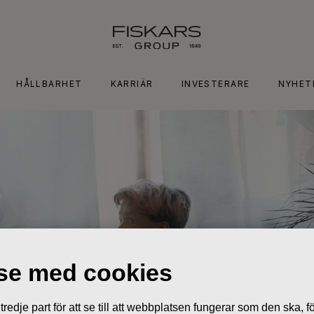
HÅLLBARHET
KARRIÄR
INVESTERARE
NYHET
lse med cookies
edje part för att se till att webbplatsen fungerar som den ska, för