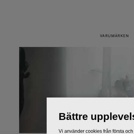
Skip
to
content
VARUMÄRKEN
Bättre uppleve
Vi använder cookies från första och tr