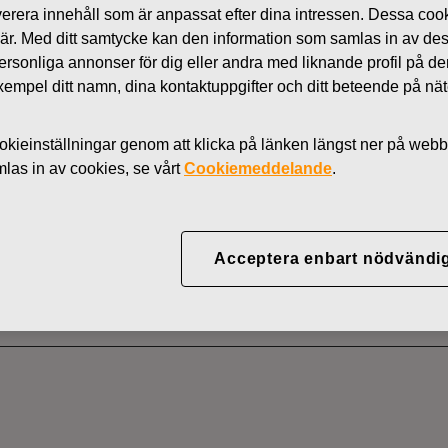
 leverera innehåll som är anpassat efter dina intressen. Dessa coo
Nyheter
 är. Med ditt samtycke kan den information som samlas in av de
AKTIER
 personliga annonser för dig eller andra med liknande profil på 
l exempel ditt namn, dina kontaktuppgifter och ditt beteende på nä
kieinställningar genom att klicka på länken längst ner på webb
YJ ABP:S ÅTERKÖP AV
as in av cookies, se vårt
Cookiemeddelande
.
09.2022
Acceptera enbart nödvändi