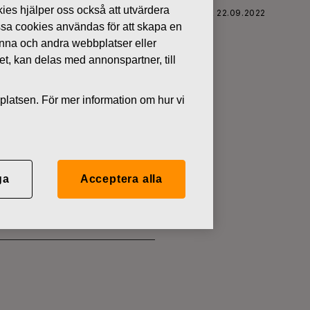
kies hjälper oss också att utvärdera
FISKARS OYJ ABP:S ÅTERKÖP AV EGNA AKTIER 22.09.2022
ssa cookies användas för att skapa en
denna och andra webbplatser eller
tet, kan delas med annonspartner, till
platsen. För mer information om hur vi
 EGNA
ga
Acceptera alla