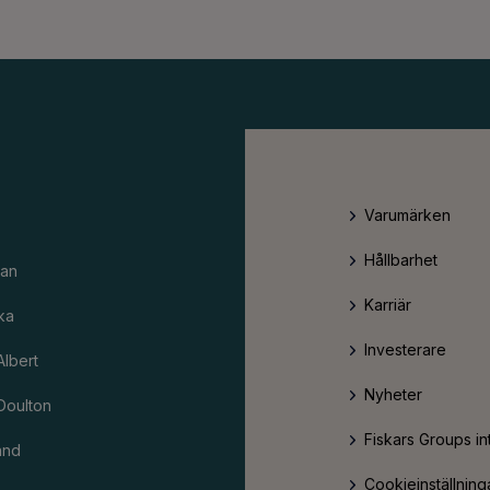
Varumärken
Hållbarhet
an
Karriär
ka
Investerare
Albert
Nyheter
Doulton
Fiskars Groups in
and
Cookieinställning