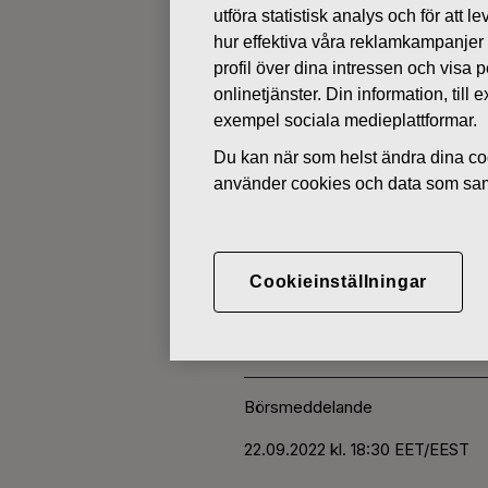
utföra statistisk analys och för att
hur effektiva våra reklamkampanjer
ÄGARFÖRÄNDRINGAR I EGNA 
profil över dina intressen och visa
onlinetjänster. Din information, til
exempel sociala medieplattformar.
SEPTEMBER 22, 2022
Du kan när som helst ändra dina coo
FISKARS O
använder cookies och data som saml
AKTIER 22.
Cookieinställningar
Fiskars Oyj Abp
Börsmeddelande
22.0
9.2022 kl. 18:30 EET/EEST