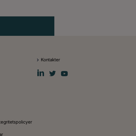
Kontakter
Fiskars
Fiskars
Fiskars
Group
Group
Group
LinkedIn
Twitter
YouTube
tegritetspolicyer
ar