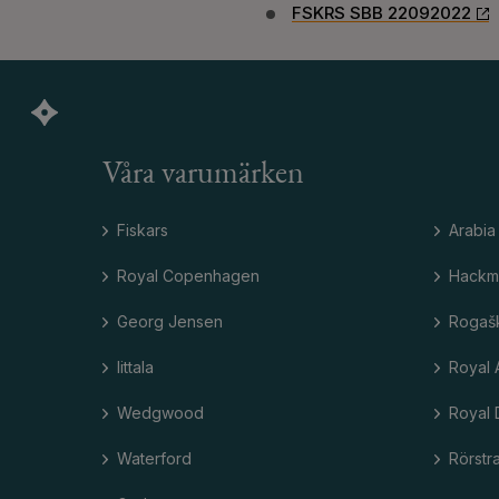
FSKRS SBB 22092022
Våra varumärken
Fiskars
Arabia
Royal Copenhagen
Hackm
Georg Jensen
Rogaš
Iittala
Royal 
Wedgwood
Royal 
Waterford
Rörstr