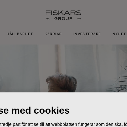
HÅLLBARHET
KARRIÄR
INVESTERARE
NYHET
lse med cookies
edje part för att se till att webbplatsen fungerar som den ska, för