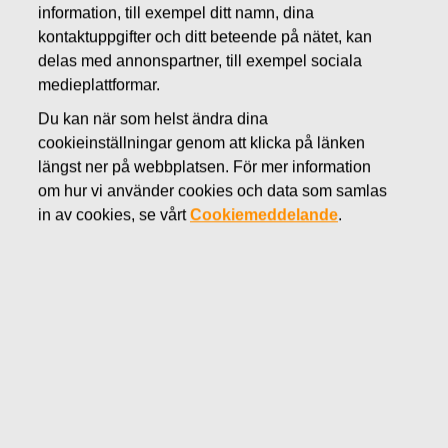
information, till exempel ditt namn, dina
MAJ 24, 2016
kontaktuppgifter och ditt beteende på nätet, kan
FISKARS OYJ ABP:S
delas med annonspartner, till exempel sociala
ÅTERKÖP AV EGNA
medieplattformar.
Du kan när som helst ändra dina
AKTIER 24.05.2016
cookieinställningar genom att klicka på länken
längst ner på webbplatsen. För mer information
om hur vi använder cookies och data som samlas
in av cookies, se vårt
Cookiemeddelande
.
Fiskars Oyj Abp
MEDDELANDE
24.05.2016 kl 18:30