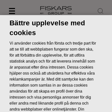
Skip
to
content
Bättre upplevelse med
cookies
Vi använder cookies från första och tredje part för
att se till att webbplatsen fungerar som den ska,
för att förbättra din upplevelse, för att utföra
statistisk analys och för att leverera innehåll som
är anpassat efter dina intressen. Dessa cookies
hjälper oss också att utvärdera hur effektiva våra
reklamkampanjer är. Med ditt samtycke kan den
information som samlas in av dessa cookies
Nyheter
FISKARS OYJ ABP:S ÅTERKÖP AV EGNA AKTIER
24.05.2016
användas för att skapa en profil över dina
intressen och visa personliga annonser för dig
ÄGARFÖRÄNDRINGAR I EGNA AKTIER
eller andra med liknande profil på denna och
andra webbplatser eller onlinetjänster. Din