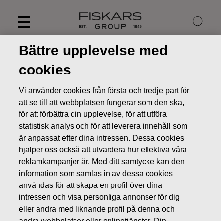
Skip
to
content
Bättre upplevelse med
cookies
Vi använder cookies från första och tredje part för
att se till att webbplatsen fungerar som den ska,
för att förbättra din upplevelse, för att utföra
statistisk analys och för att leverera innehåll som
är anpassat efter dina intressen. Dessa cookies
hjälper oss också att utvärdera hur effektiva våra
reklamkampanjer är. Med ditt samtycke kan den
Nyheter
FISKARS OYJ ABP:S ÅTERKÖP AV EGNA AKTIER
information som samlas in av dessa cookies
25.04.2022
användas för att skapa en profil över dina
intressen och visa personliga annonser för dig
ÄGARFÖRÄNDRINGAR I EGNA AKTIER
eller andra med liknande profil på denna och
andra webbplatser eller onlinetjänster. Din