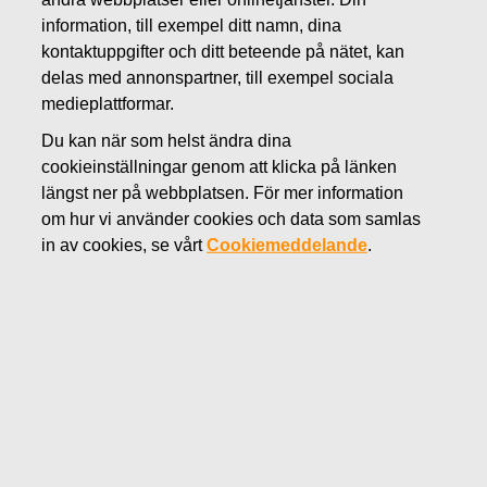
APRIL 25, 2022
information, till exempel ditt namn, dina
FISKARS OYJ ABP:S
kontaktuppgifter och ditt beteende på nätet, kan
delas med annonspartner, till exempel sociala
ÅTERKÖP AV EGNA
medieplattformar.
AKTIER 25.04.2022
Du kan när som helst ändra dina
cookieinställningar genom att klicka på länken
längst ner på webbplatsen. För mer information
om hur vi använder cookies och data som samlas
Fiskars Oyj Abp
in av cookies, se vårt
Cookiemeddelande
.
Börsmeddelande
25.04.2022 kl. 18:30 EET/EEST
FISKARS OYJ ABP:S ÅTERKÖP AV EGNA AKTIER
25.04.2022