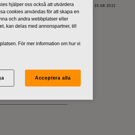
kies hjälper oss också att utvärdera
FISKARS OYJ ABP:S ÅTERKÖP AV EGNA AKTIER 25.08.2022
ssa cookies användas för att skapa en
denna och andra webbplatser eller
tet, kan delas med annonspartner, till
platsen. För mer information om hur vi
 EGNA
ga
Acceptera alla