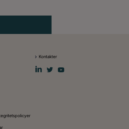
Kontakter
Fiskars
Fiskars
Fiskars
Group
Group
Group
LinkedIn
Twitter
YouTube
tegritetspolicyer
ar