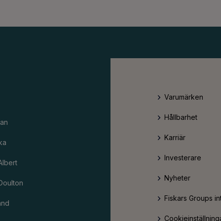
Varumärken
Hållbarhet
an
Karriär
ka
Investerare
Albert
Nyheter
Doulton
Fiskars Groups in
and
Cookieinställning