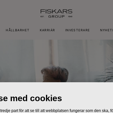
HÅLLBARHET
KARRIÄR
INVESTERARE
NYHET
lse med cookies
edje part för att se till att webbplatsen fungerar som den ska, för