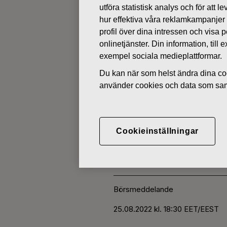
utföra statistisk analys och för att
hur effektiva våra reklamkampanjer
ÄGARFÖRÄNDRINGAR I EGNA 
profil över dina intressen och visa
onlinetjänster. Din information, til
exempel sociala medieplattformar.
AUGUSTI 25, 2022
Du kan när som helst ändra dina coo
FISKARS O
använder cookies och data som saml
AKTIER 25.
Cookieinställningar
Fiskars Oyj Abp
Börsmeddelande
25.0
8.2022 kl. 18:30 EET/EEST