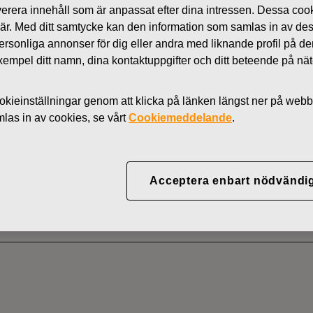
 leverera innehåll som är anpassat efter dina intressen. Dessa coo
Nyheter
 är. Med ditt samtycke kan den information som samlas in av de
AKTIER
 personliga annonser för dig eller andra med liknande profil på 
l exempel ditt namn, dina kontaktuppgifter och ditt beteende på nä
kieinställningar genom att klicka på länken längst ner på webb
YJ ABP:S ÅTERKÖP AV
as in av cookies, se vårt
Cookiemeddelande
.
08.2022
Acceptera enbart nödvändi