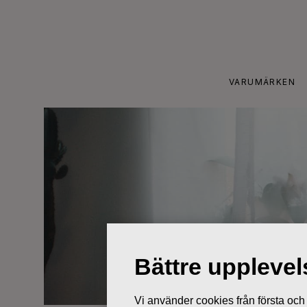
Skip
to
content
VARUMÄRKEN
Bättre uppleve
Vi använder cookies från första och tr