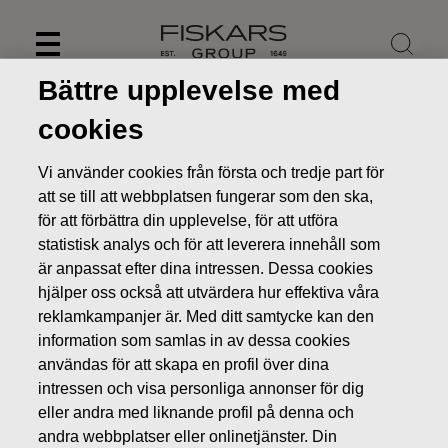
Skip
to
content
Bättre upplevelse med
cookies
Vi använder cookies från första och tredje part för
att se till att webbplatsen fungerar som den ska,
för att förbättra din upplevelse, för att utföra
statistisk analys och för att leverera innehåll som
är anpassat efter dina intressen. Dessa cookies
hjälper oss också att utvärdera hur effektiva våra
reklamkampanjer är. Med ditt samtycke kan den
information som samlas in av dessa cookies
Nyheter
FISKARS OYJ ABP:S ÅTERKÖP AV EGNA AKTIER
användas för att skapa en profil över dina
27.06.2018
intressen och visa personliga annonser för dig
ÄGARFÖRÄNDRINGAR I EGNA AKTIER
eller andra med liknande profil på denna och
andra webbplatser eller onlinetjänster. Din