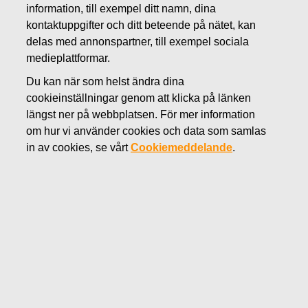
information, till exempel ditt namn, dina
JUNI 27, 2018
kontaktuppgifter och ditt beteende på nätet, kan
FISKARS OYJ ABP:S
delas med annonspartner, till exempel sociala
ÅTERKÖP AV EGNA
medieplattformar.
Du kan när som helst ändra dina
AKTIER 27.06.2018
cookieinställningar genom att klicka på länken
längst ner på webbplatsen. För mer information
om hur vi använder cookies och data som samlas
Fiskars Oyj Abp
MEDDELANDE
in av cookies, se vårt
Cookiemeddelande
.
27.06.2018 kl. 18:30 EEST
FISKARS OYJ ABP:S ÅTERKÖP AV EGNA AKTIER
27.06.2018