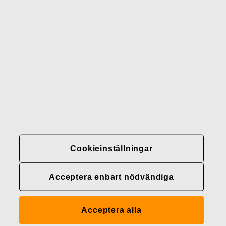
Gerber
Varumärken
Kontakter
Fiskars
Fiskars
Fiskars
Hållbarhet
Group
Group
Group
LinkedIn
Twitter
YouTube
Karriär
Investerare
Nyheter
Cookieinställningar
Fiskars Groups
integritetspolicyer
Acceptera enbart nödvändiga
Cookieinställningar
Acceptera alla