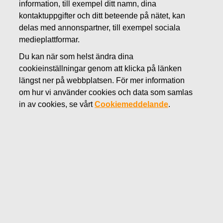
information, till exempel ditt namn, dina
AUGUSTI 30, 2019
kontaktuppgifter och ditt beteende på nätet, kan
FISKARS OYJ ABP:S
delas med annonspartner, till exempel sociala
medieplattformar.
ÅTERKÖP AV EGNA
Du kan när som helst ändra dina
AKTIER 30.08.2019
cookieinställningar genom att klicka på länken
längst ner på webbplatsen. För mer information
om hur vi använder cookies och data som samlas
Fiskars Oyj Abp
MEDDELANDE
in av cookies, se vårt
Cookiemeddelande
.
30.08.2019 kl. 18:30 EET/EEST
FISKARS OYJ ABP:S ÅTERKÖP AV EGNA AKTIER
30.08.2019
Datum
30.08.2019
Börsaffär
Köp