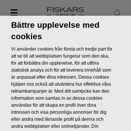
Skip
to
content
Bättre upplevelse med
cookies
Vi använder cookies från första och tredje part för
att se till att webbplatsen fungerar som den ska,
för att förbättra din upplevelse, för att utföra
statistisk analys och för att leverera innehåll som
är anpassat efter dina intressen. Dessa cookies
hjälper oss också att utvärdera hur effektiva våra
reklamkampanjer är. Med ditt samtycke kan den
information som samlas in av dessa cookies
Nyheter
FISKARS OYJ ABP:S ÅTERKÖP AV EGNA AKTIER
användas för att skapa en profil över dina
30.08.2019
intressen och visa personliga annonser för dig
ÄGARFÖRÄNDRINGAR I EGNA AKTIER
eller andra med liknande profil på denna och
andra webbplatser eller onlinetjänster. Din