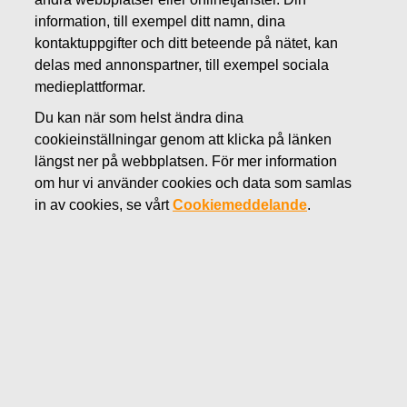
SEPTEMBER 30, 2022
information, till exempel ditt namn, dina
FISKARS OYJ ABP:S
kontaktuppgifter och ditt beteende på nätet, kan
delas med annonspartner, till exempel sociala
ÅTERKÖP AV EGNA
medieplattformar.
AKTIER 30.09.2022
Du kan när som helst ändra dina
cookieinställningar genom att klicka på länken
längst ner på webbplatsen. För mer information
om hur vi använder cookies och data som samlas
Fiskars Oyj Abp
in av cookies, se vårt
Cookiemeddelande
.
Börsmeddelande
30.09.2022 kl. 18:30 EET/EEST
FISKARS OYJ ABP:S ÅTERKÖP AV EGNA AKTIER
30.09.2022