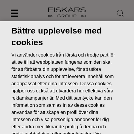
Skip
to
content
Bättre upplevelse med
cookies
Vi använder cookies från första och tredje part för
att se till att webbplatsen fungerar som den ska,
för att förbättra din upplevelse, för att utföra
statistisk analys och för att leverera innehåll som
är anpassat efter dina intressen. Dessa cookies
hjälper oss också att utvärdera hur effektiva våra
reklamkampanjer är. Med ditt samtycke kan den
Nyheter
FISKARS OYJ ABP:S ÅTERKÖP AV EGNA AKTIER
information som samlas in av dessa cookies
30.09.2022
användas för att skapa en profil över dina
intressen och visa personliga annonser för dig
ÄGARFÖRÄNDRINGAR I EGNA AKTIER
eller andra med liknande profil på denna och
andra webbplatser eller onlinetjänster. Din