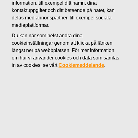
information, till exempel ditt namn, dina
MARS 31, 2022
kontaktuppgifter och ditt beteende på nätet, kan
FISKARS OYJ ABP:S
delas med annonspartner, till exempel sociala
medieplattformar.
ÅTERKÖP AV EGNA
Du kan när som helst ändra dina
AKTIER 31.03.2022
cookieinställningar genom att klicka på länken
längst ner på webbplatsen. För mer information
om hur vi använder cookies och data som samlas
Fiskars Oyj Abp
in av cookies, se vårt
Cookiemeddelande
.
Börsmeddelande
31.03.2022 kl. 18:30 EET/EEST
FISKARS OYJ ABP:S ÅTERKÖP AV EGNA AKTIER
31.03.2022