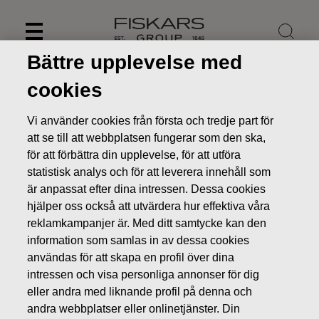
Skip
to
content
Bättre upplevelse med
cookies
Vi använder cookies från första och tredje part för
att se till att webbplatsen fungerar som den ska,
för att förbättra din upplevelse, för att utföra
statistisk analys och för att leverera innehåll som
är anpassat efter dina intressen. Dessa cookies
hjälper oss också att utvärdera hur effektiva våra
reklamkampanjer är. Med ditt samtycke kan den
information som samlas in av dessa cookies
Nyheter
FISKARS OYJ ABP:S ÅTERKÖP AV EGNA AKTIER
användas för att skapa en profil över dina
31.03.2022
intressen och visa personliga annonser för dig
ÄGARFÖRÄNDRINGAR I EGNA AKTIER
eller andra med liknande profil på denna och
andra webbplatser eller onlinetjänster. Din