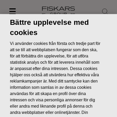
Skip
to
content
Bättre upplevelse med
cookies
Vi använder cookies från första och tredje part för
att se till att webbplatsen fungerar som den ska,
för att förbättra din upplevelse, för att utföra
statistisk analys och för att leverera innehåll som
är anpassat efter dina intressen. Dessa cookies
hjälper oss också att utvärdera hur effektiva våra
reklamkampanjer är. Med ditt samtycke kan den
information som samlas in av dessa cookies
Nyheter
FISKARS OYJ ABP:S ÅTERKÖPAV EGNA AKTIER
användas för att skapa en profil över dina
7.12.2018
intressen och visa personliga annonser för dig
ÄGARFÖRÄNDRINGAR I EGNA AKTIER
eller andra med liknande profil på denna och
andra webbplatser eller onlinetjänster. Din