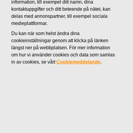
information, till exempel ditt namn, dina
DECEMBER 7, 2018
kontaktuppgifter och ditt beteende på nätet, kan
FISKARS OYJ ABP:S
delas med annonspartner, till exempel sociala
medieplattformar.
ÅTERKÖPAV EGNA
Du kan när som helst ändra dina
AKTIER 7.12.2018
cookieinställningar genom att klicka på länken
längst ner på webbplatsen. För mer information
om hur vi använder cookies och data som samlas
Fiskars Oyj Abp
MEDDELANDE
in av cookies, se vårt
Cookiemeddelande
.
7.12.2018 kl. 18:30 EEST
FISKARS OYJ ABP:S ÅTERKÖP AV EGNA AKTIER 7.12.2018
Datum
7.12.2018
Börsaffär
Köp
Aktie
FSKRS